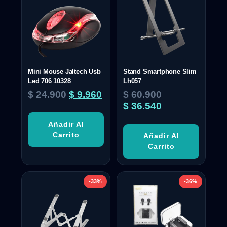
Mini Mouse Jaltech Usb
Stand Smartphone Slim
Led 706 10328
Lh057
$
24.900
$
9.960
$
60.900
$
36.540
Añadir Al
Carrito
Añadir Al
Carrito
-33%
-36%