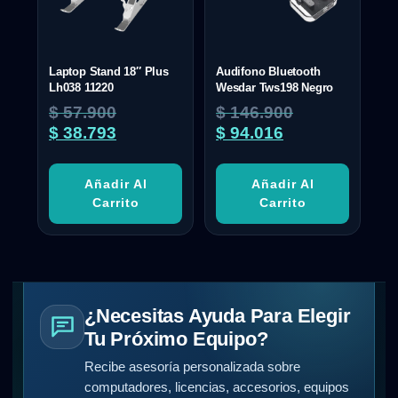
Laptop Stand 18″ Plus
Audifono Bluetooth
Lh038 11220
Wesdar Tws198 Negro
$
57.900
$
146.900
$
38.793
$
94.016
Añadir Al
Añadir Al
Carrito
Carrito
¿Necesitas Ayuda Para Elegir
Tu Próximo Equipo?
Recibe asesoría personalizada sobre
computadores, licencias, accesorios, equipos