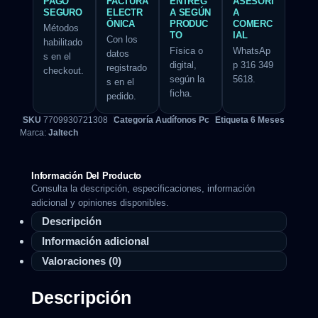
PAGO
FACTURA
ENTREG
ASESORÍ
SEGURO
ELECTR
A SEGÚN
A
ÓNICA
PRODUC
COMERC
Métodos
TO
IAL
Con los
habilitado
Física o
WhatsAp
datos
s en el
digital,
p 316 349
registrado
checkout.
según la
5618.
s en el
ficha.
pedido.
SKU
7709930721308
Categoría
Audífonos Pc
Etiqueta
6 Meses
Marca:
Jaltech
Información Del Producto
Consulta la descripción, especificaciones, información
adicional y opiniones disponibles.
Descripción
Información adicional
Valoraciones (0)
Descripción