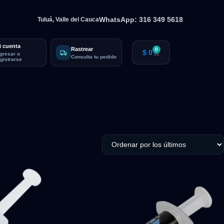
WhatsApp: 316 349 5618
Tuluá, Valle del Cauca
i cuenta
Rastrear
0
$
0
ngresar o
Consulta tu pedido
egistrarse