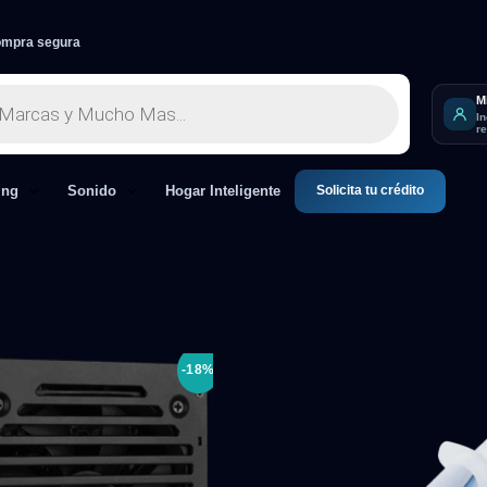
mpra segura
M
I
r
Solicita tu crédito
ing
Sonido
Hogar Inteligente
-18%