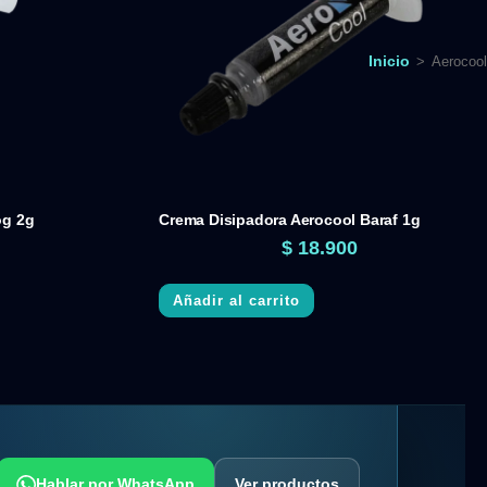
Inicio
>
Aerocool
og 2g
Crema Disipadora Aerocool Baraf 1g
$
18.900
Añadir al carrito
Hablar por WhatsApp
Ver productos