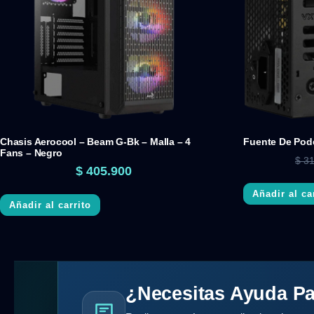
Chasis Aerocool – Beam G-Bk – Malla – 4
Fuente De Pode
Fans – Negro
$
31
$
405.900
Añadir al ca
Añadir al carrito
¿Necesitas Ayuda Pa