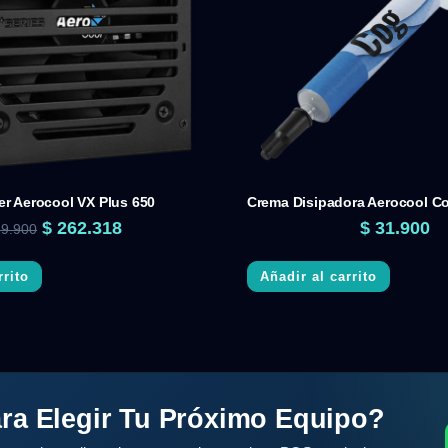
r Aerocool VX Plus 650
Crema Disipadora Aerocool C
$
262.318
$
31.900
9.900
rrito
Añadir al carrito
ra Elegir Tu Próximo Equipo?