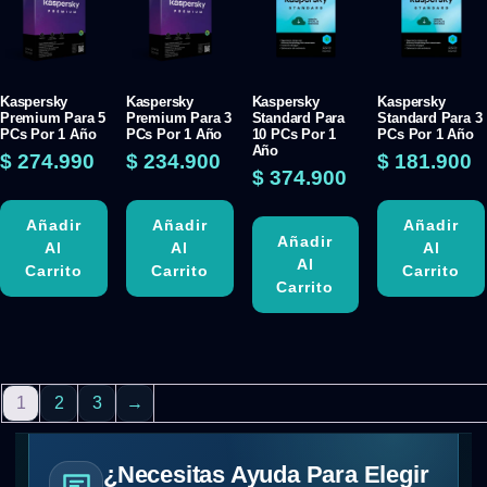
Kaspersky
Kaspersky
Kaspersky
Kaspersky
Premium Para 5
Premium Para 3
Standard Para
Standard Para 3
PCs Por 1 Año
PCs Por 1 Año
10 PCs Por 1
PCs Por 1 Año
Año
$
274.990
$
234.900
$
181.900
$
374.900
Añadir
Añadir
Añadir
Añadir
Al
Al
Al
Al
Carrito
Carrito
Carrito
Carrito
1
2
3
→
¿Necesitas Ayuda Para Elegir