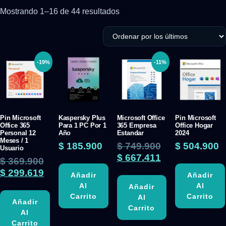
Mostrando 1–16 de 44 resultados
-19%
-11%
Pin Microsoft
Kaspersky Plus
Microsoft Office
Pin Microsoft
Office 365
Para 1 PC Por 1
365 Empresa
Office Hogar
Personal 12
Año
Estandar
2024
Meses / 1
$
185.900
$
749.900
$
504.900
Usuario
$
667.411
$
369.900
$
299.619
Añadir
Añadir
Al
Al
Añadir
Carrito
Carrito
Al
Añadir
Carrito
Al
Carrito