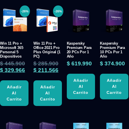
-26%
-26%
Win 11 Pro +
Win 11 Pro +
Kaspersky
Kaspersky
Microsoft 365
Office 2021 Pro
Premium Para
Premium Para
Personal 5
Plus Original (1
20 PCs Por 1
10 PCs Por 1
Dispositivos
PC)
Año
Año
$
445.900
$
285.900
$
619.990
$
374.900
$
329.966
$
211.566
Añadir
Añadir
Al
Al
Añadir
Añadir
Carrito
Carrito
Al
Al
Carrito
Carrito