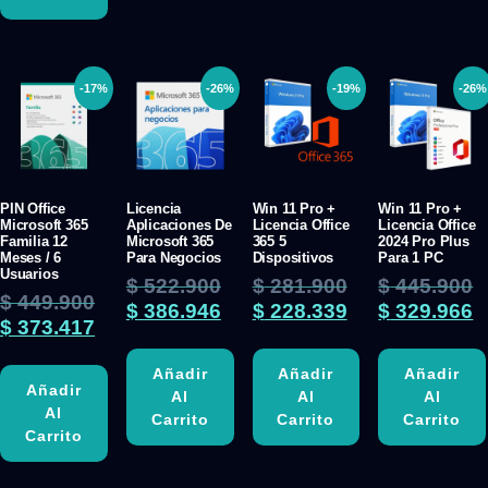
-17%
-26%
-19%
-26%
PIN Office
Licencia
Win 11 Pro +
Win 11 Pro +
Microsoft 365
Aplicaciones De
Licencia Office
Licencia Office
Familia 12
Microsoft 365
365 5
2024 Pro Plus
Meses / 6
Para Negocios
Dispositivos
Para 1 PC
Usuarios
$
522.900
$
281.900
$
445.900
$
449.900
$
386.946
$
228.339
$
329.966
$
373.417
Añadir
Añadir
Añadir
Añadir
Al
Al
Al
Al
Carrito
Carrito
Carrito
Carrito