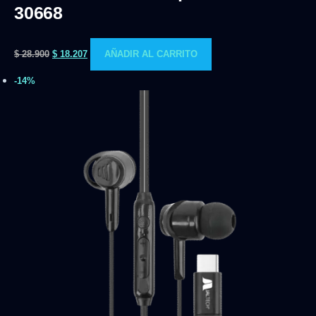
30668
$
28.900
$
18.207
AÑADIR AL CARRITO
-14%