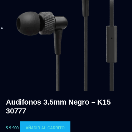
Audifonos 3.5mm Negro – K15
30777
$
9.900
AÑADIR AL CARRITO