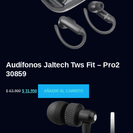
Audífonos Jaltech Tws Fit – Pro2
30859
$
63.900
$
31.950
AÑADIR AL CARRITO