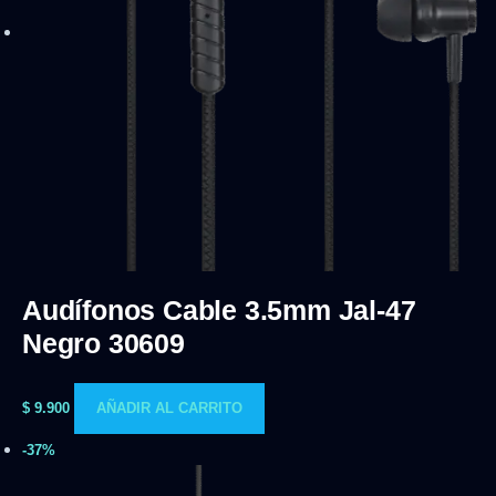
Audífonos Cable 3.5mm Jal-47
Negro 30609
$
9.900
AÑADIR AL CARRITO
-37%