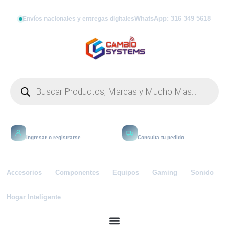
WhatsApp: 316 349 5618
Envíos nacionales y entregas digitales
Mi cuenta
Rastrear
Ingresar o registrarse
Consulta tu pedido
Accesorios
Componentes
Equipos
Gaming
Sonido
Hogar Inteligente