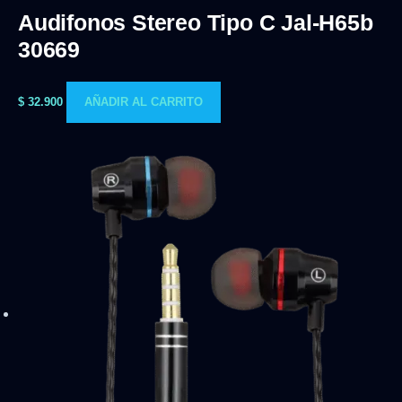
Audifonos Stereo Tipo C Jal-H65b
30669
$
32.900
AÑADIR AL CARRITO