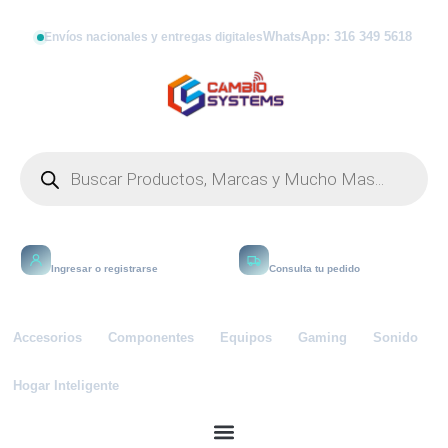
WhatsApp: 316 349 5618
Envíos nacionales y entregas digitales
Mi cuenta
Rastrear
Ingresar o registrarse
Consulta tu pedido
Accesorios
Componentes
Equipos
Gaming
Sonido
Hogar Inteligente