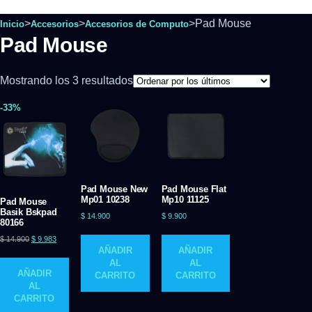
>
>
>
Pad Mouse
Inicio
Accesorios
Accesorios de Computo
Pad Mouse
Mostrando los 3 resultados
-33%
Pad Mouse New
Pad Mouse Flat
Mp01 10238
Mp10 11125
Pad Mouse
Basik Bskpad
$
14.900
$
9.900
80166
$
14.900
$
9.983
AÑADIR
AÑADIR
AL
AL
AÑADIR
CARRITO
CARRITO
AL
CARRITO