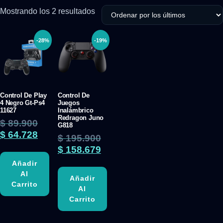
Mostrando los 2 resultados
-28%
-19%
Control De Play
Control De
4 Negro Gt-Ps4
Juegos
11627
Inalámbrico
Redragon Juno
$
89.900
G818
$
64.728
$
195.900
$
158.679
Añadir
Al
Añadir
Carrito
Al
Carrito