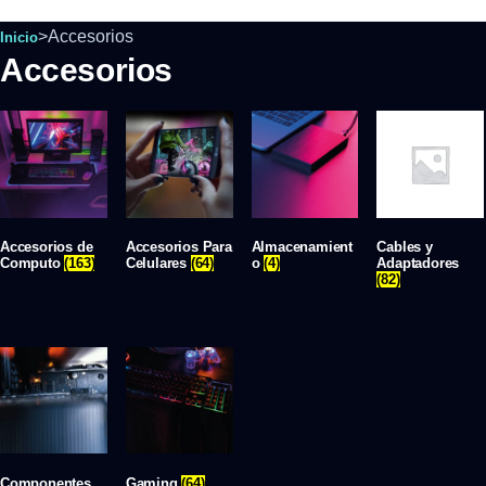
>
Accesorios
Inicio
Accesorios
Accesorios de
Accesorios Para
Almacenamient
Cables y
Computo
(163)
Celulares
(64)
o
(4)
Adaptadores
(82)
Componentes
Gaming
(64)