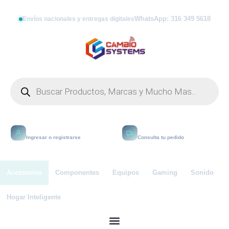
WhatsApp: 316 349 5618
Envíos nacionales y entregas digitales
Mi cuenta
Rastrear
Ingresar o registrarse
Consulta tu pedido
Accesorios
Componentes
Equipos
Gaming
Sonido
Hogar Inteligente