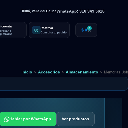
WhatsApp: 316 349 5618
Tuluá, Valle del Cauca
i cuenta
Rastrear
0
$
0
ngresar o
Consulta tu pedido
egistrarse
Inicio
Accesorios
Almacenamiento
>
>
>
Memorias Usb
Hablar por WhatsApp
Ver productos