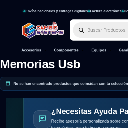
Envíos nacionales y entregas digitales
Factura electrónica
Co
Accesorios
Componentes
Equipos
Gam
Memorias Usb
No se han encontrado productos que coincidan con tu selección
¿Necesitas Ayuda Pa
Recibe asesoría personalizada sobre com
tecnológicas para tu hogar o empresa.