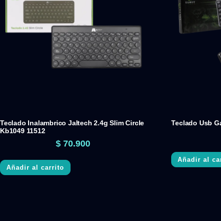
Teclado Inalambrico Jaltech 2.4g Slim Circle
Teclado Usb G
Kb1049 11512
$
70.900
Añadir al ca
Añadir al carrito