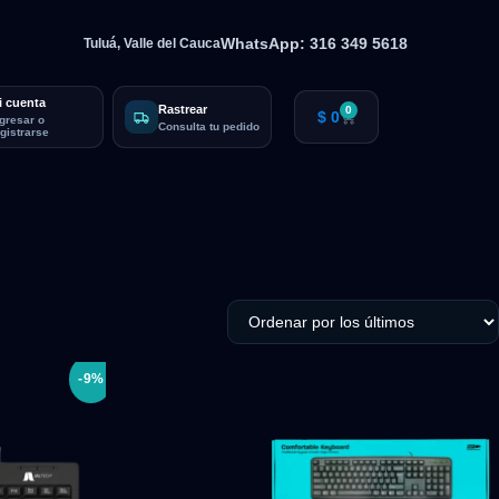
WhatsApp: 316 349 5618
Tuluá, Valle del Cauca
i cuenta
Rastrear
0
$
0
ngresar o
Consulta tu pedido
egistrarse
-9%