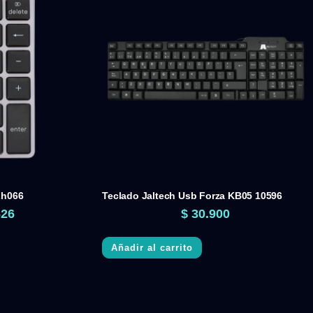
Lh066
Teclado Jaltech Usb Forza KB05 10596
626
$
30.900
Añadir al carrito