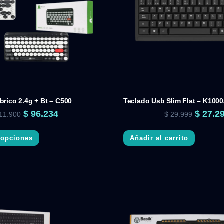
brico 2.4g + Bt – C500
Teclado Usb Slim Flat – K100
$
96.234
$
27.2
11.900
$
29.999
 opciones
Añadir al carrito