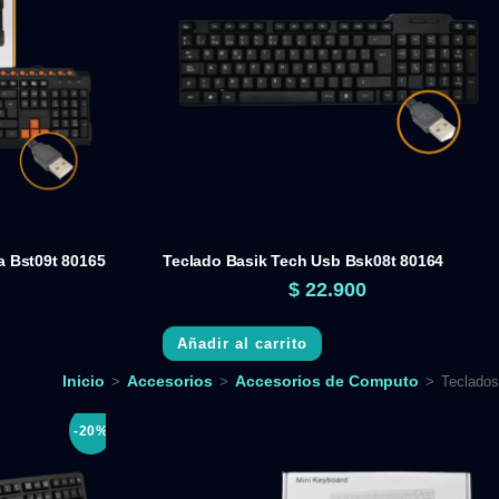
a Bst09t 80165
Teclado Basik Tech Usb Bsk08t 80164
$
22.900
Añadir al carrito
Inicio
Accesorios
Accesorios de Computo
>
>
>
Teclados
-20%