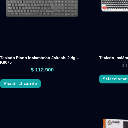
Teclado Plano Inalambrico Jaltech. 2.4g –
Teclado Inalám
K8075
$
1
$
112.900
Seleccionar
Añadir al carrito