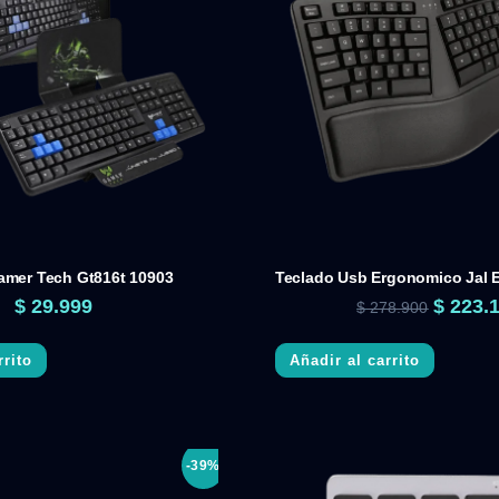
amer Tech Gt816t 10903
Teclado Usb Ergonomico Jal 
$
29.999
$
223.
$
278.900
rrito
Añadir al carrito
-39%