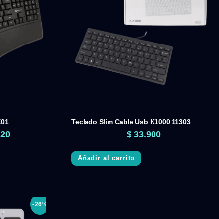
E01
Teclado Slim Cable Usb K1000 11303
120
$
33.900
Añadir al carrito
-26%