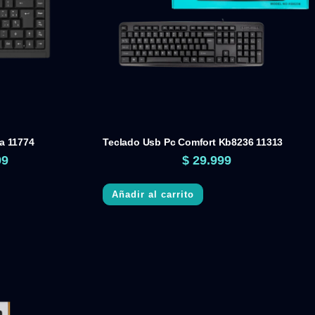
0a 11774
Teclado Usb Pc Comfort Kb8236 11313
99
$
29.999
Añadir al carrito