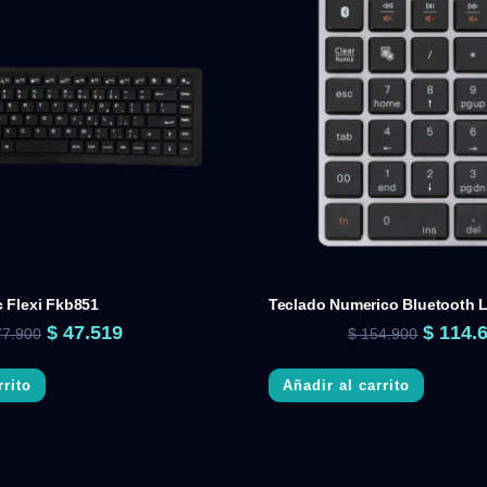
 Flexi Fkb851
Teclado Numerico Bluetooth 
$
47.519
$
114.
7.900
$
154.900
rrito
Añadir al carrito