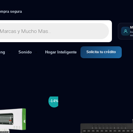
mpra segura
M
I
r
Solicita tu crédito
ing
Sonido
Hogar Inteligente
-14%