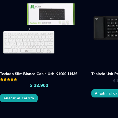
Teclado Slim Blanco Cable Usb K1000 11436
Teclado Usb Pc
$
7
Valorado
$
33.900
con
5.00
Añadir al ca
de 5
Añadir al carrito