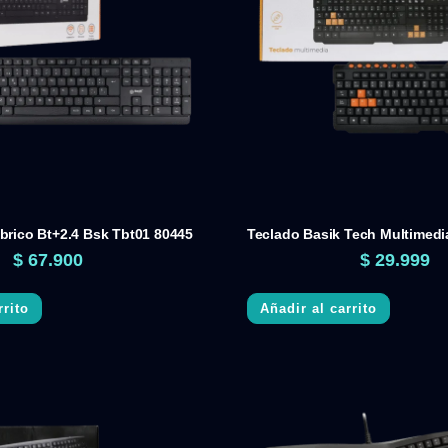
brico Bt+2.4 Bsk Tbt01 80445
Teclado Basik Tech Multimedi
$
67.900
$
29.999
rrito
Añadir al carrito