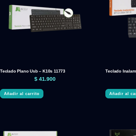
Teclado Plano Usb – K10s 11773
Teclado Inalam
$
41.900
Añadir al carrito
Añadir al ca