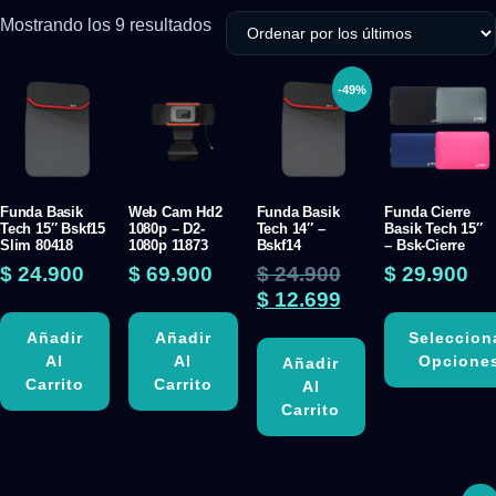
Mostrando los 9 resultados
-49%
Funda Basik
Web Cam Hd2
Funda Basik
Funda Cierre
Tech 15″ Bskf15
1080p – D2-
Tech 14″ –
Basik Tech 15″
Slim 80418
1080p 11873
Bskf14
– Bsk-Cierre
$
24.900
$
69.900
$
24.900
$
29.900
$
12.699
Añadir
Añadir
Seleccion
Al
Al
Opcione
Añadir
Carrito
Carrito
Al
Carrito