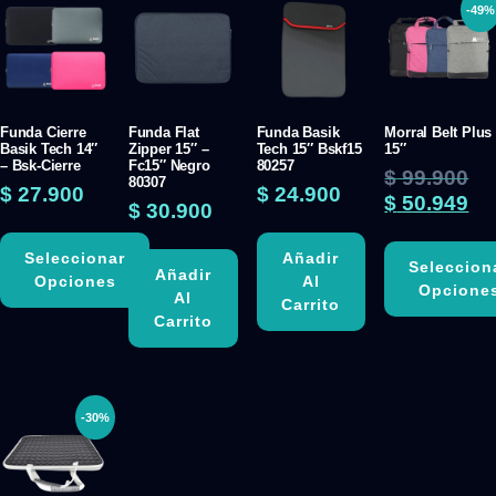
-49%
Funda Cierre
Funda Flat
Funda Basik
Morral Belt Plus
Basik Tech 14″
Zipper 15″ –
Tech 15″ Bskf15
15″
– Bsk-Cierre
Fc15″ Negro
80257
$
99.900
80307
$
27.900
$
24.900
$
50.949
$
30.900
Seleccionar
Añadir
Seleccion
Añadir
Opciones
Al
Opcione
Al
Carrito
Carrito
-30%