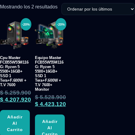
Mostrando los 2 resultados
-20%
-20%
Cpu Master
Equipo Master
FCB55W55M116
FCB55W55M116
G: Ryzen 5
G: Ryzen 5
5500+16GB+
5500+16GB+
SSD 1
SSD 1
Tera+F.600W +
Tera+F.600W +
T.V 7600
T.V 7600+
Monitor
$
5.259.900
$
5.528.900
$
4.207.920
$
4.423.120
Añadir
Añadir
Al
Al
Carrito
Carrito