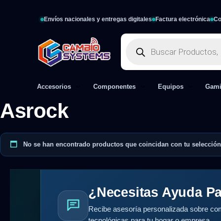
Envíos nacionales y entregas digitales
Factura electrónica
Co
Accesorios
Componentes
Equipos
Gam
Asrock
No se han encontrado productos que coincidan con tu selección
¿Necesitas Ayuda Pa
Recibe asesoría personalizada sobre com
tecnológicas para tu hogar o empresa.