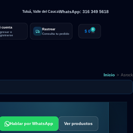
WhatsApp: 316 349 5618
Tuluá, Valle del Cauca
i cuenta
Rastrear
0
$
0
ngresar o
Consulta tu pedido
egistrarse
Inicio
>
Asrock
Hablar por WhatsApp
Ver productos