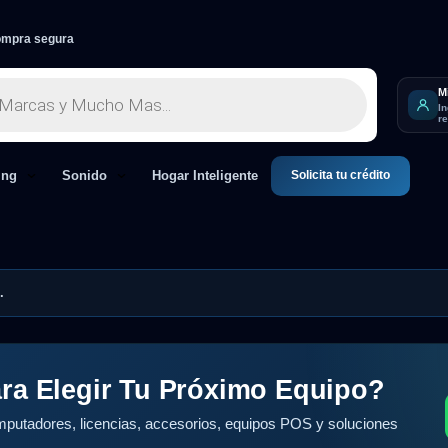
mpra segura
M
I
r
Solicita tu crédito
ing
Sonido
Hogar Inteligente
.
ra Elegir Tu Próximo Equipo?
putadores, licencias, accesorios, equipos POS y soluciones