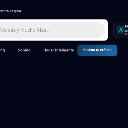
mpra segura
M
I
r
Solicita tu crédito
ing
Sonido
Hogar Inteligente