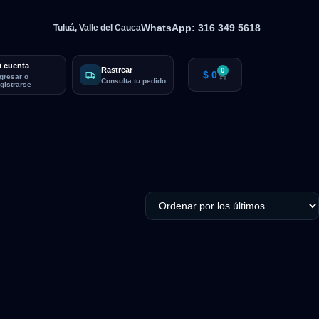
WhatsApp: 316 349 5618
Tuluá, Valle del Cauca
i cuenta
Rastrear
0
$
0
ngresar o
Consulta tu pedido
egistrarse