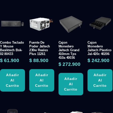
Combo Teclado
Fuente De
Cajon
Cajon
Y Mouse
Poder Jaltech
Monedero
Monedero
Basiktech Bsk-
230w Reales
Jaltech Grand
Jaltech Plastico
02 80433
Plus 11261
410mm Tps
Jal-420c 40206
410a 40036
$
61.900
$
88.900
$
242.900
$
272.900
Añadir
Añadir
Añadir
Añadir
Al
Al
Al
Al
Carrito
Carrito
Carrito
Carrito