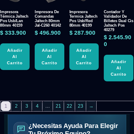
Impresora
Impresora De
Impresora
Contador Y
Térmica Jaltech
Comandas
Termica Jaltech
Validador De
Pos Usb/Lan
Jaltech 80mm
Pos Usb/Red
Billetes Dual Cis
80mm 40159
Jal-C260 40142
80mm 40199
Jaltech Pos
40279
$
333.900
$
496.900
$
287.900
$
2.545.90
0
Añadir
Añadir
Añadir
Al
Al
Al
Añadir
Carrito
Carrito
Carrito
Al
Carrito
1
2
3
4
…
21
22
23
→
¿Necesitas Ayuda Para Elegir
Tu Próximo Equipo?