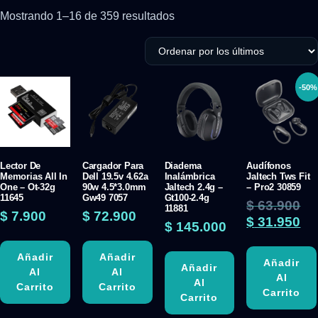
Mostrando 1–16 de 359 resultados
-50%
Lector De
Cargador Para
Diadema
Audífonos
Memorias All In
Dell 19.5v 4.62a
Inalámbrica
Jaltech Tws Fit
One – Ot-32g
90w 4.5*3.0mm
Jaltech 2.4g –
– Pro2 30859
11645
Gw49 7057
Gt100-2.4g
$
63.900
11881
$
7.900
$
72.900
$
31.950
$
145.000
Añadir
Añadir
Añadir
Añadir
Al
Al
Al
Al
Carrito
Carrito
Carrito
Carrito