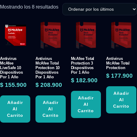
Mostrando los 8 resultados
Antivirus
Antivirus
McAfee Total
Antivirus
McAfee
McAfee Total
Protection 3
McAfee Total
LiveSafe 10
Protection 10
Dispositivos
Protection
Dispositivos
Dispositivos
Por 1 Año
$
177.900
Por 1 Año
Por 1 Año
$
182.900
$
155.900
$
208.900
Añadir
Añadir
Al
Añadir
Añadir
Al
Carrito
Al
Al
Carrito
Carrito
Carrito