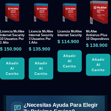
Licencia McAfee
Licencia McAfee
Licencia McAfee
McAfee
Internet Security
Internet Security
Internet Security
Antivirus Plus
10 Usuarios Por
3 Usuarios Por
10 Dispositivos
$
114.900
1 Año
1 Año
$
138.900
$
150.900
$
135.900
Añadir
Añadir
Al
Añadir
Añadir
Al
Carrito
Al
Al
Carrito
Carrito
Carrito
¿Necesitas Ayuda Para Elegir