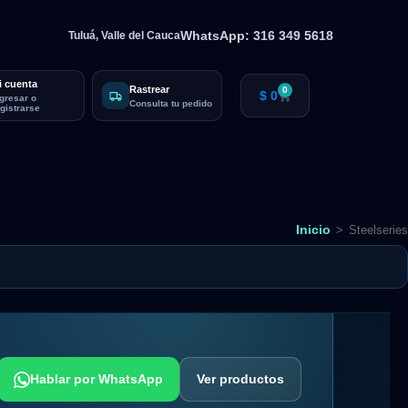
WhatsApp: 316 349 5618
Tuluá, Valle del Cauca
i cuenta
Rastrear
0
$
0
ngresar o
Consulta tu pedido
egistrarse
Inicio
>
Steelseries
Hablar por WhatsApp
Ver productos