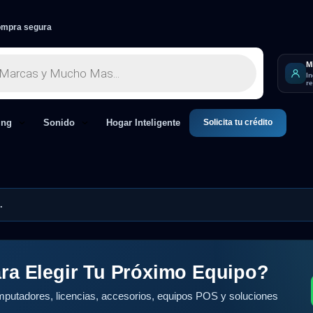
mpra segura
M
I
r
Solicita tu crédito
ing
Sonido
Hogar Inteligente
.
ra Elegir Tu Próximo Equipo?
putadores, licencias, accesorios, equipos POS y soluciones