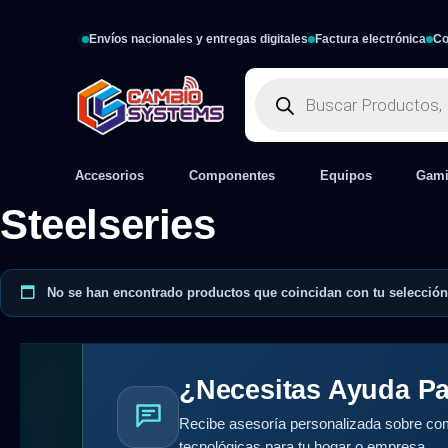
Envíos nacionales y entregas digitales
Factura electrónica
Co
Accesorios
Componentes
Equipos
Gam
Steelseries
No se han encontrado productos que coincidan con tu selección
¿Necesitas Ayuda Pa
Recibe asesoría personalizada sobre com
tecnológicas para tu hogar o empresa.