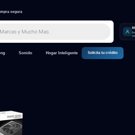
mpra segura
M
I
r
Solicita tu crédito
ing
Sonido
Hogar Inteligente