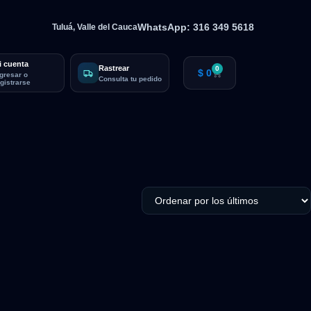
WhatsApp: 316 349 5618
Tuluá, Valle del Cauca
i cuenta
Rastrear
0
$
0
ngresar o
Consulta tu pedido
egistrarse