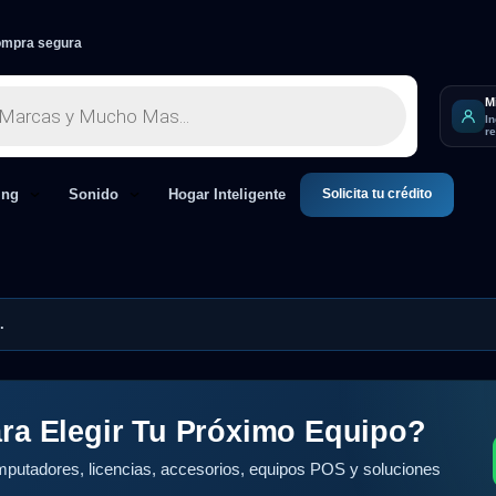
mpra segura
M
I
r
Solicita tu crédito
ing
Sonido
Hogar Inteligente
.
ra Elegir Tu Próximo Equipo?
putadores, licencias, accesorios, equipos POS y soluciones