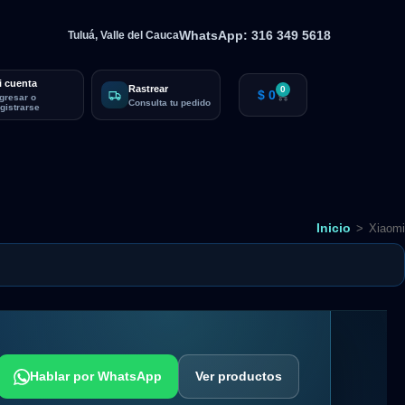
WhatsApp: 316 349 5618
Tuluá, Valle del Cauca
i cuenta
Rastrear
0
$
0
ngresar o
Consulta tu pedido
egistrarse
Inicio
>
Xiaomi
Hablar por WhatsApp
Ver productos