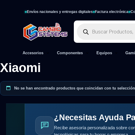
Envíos nacionales y entregas digitales
Factura electrónica
Co
Accesorios
Componentes
Equipos
Gam
Xiaomi
No se han encontrado productos que coincidan con tu selección
¿Necesitas Ayuda Pa
Recibe asesoría personalizada sobre com
tecnológicas para tu hogar o empresa.