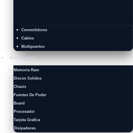
Convertidores
Cables
Multipuertos
Componentes
Memoria Ram
Discos Solidos
Chasis
Fuentes De Poder
Board
Procesador
Tarjeta Grafica
Disipadores