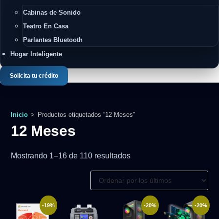
Cabinas de Sonido
Teatro En Casa
Parlantes Bluetooth
Hogar Inteligente
Solicita tu crédito
Inicio
>
Productos etiquetados “12 Meses”
12 Meses
Ordenado
Mostrando 1–16 de 110 resultados
por
los
últimos
-19%
-20%
-20%