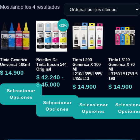
Mostrando los 4 resultados
-12%
Tinta Generica
Botellas De
Tinta L200
Tinta L3110
Universal 100ml
Tinta Epson 544
Generica X 100
Generica X 70
Original
Ml
Ml
$
14.900
L210/L355/L555/
L3150/L5175/L5
$
42.240
-
L455/L13
190
$
45.000
$
14.900
$
14.900
Seleccionar
Opciones
Seleccionar
Seleccionar
Seleccion
Opciones
Opciones
Opcione