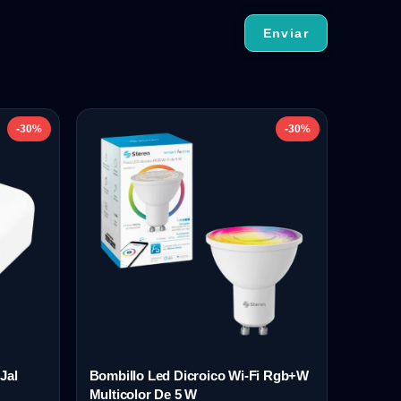
-30%
-30%
Jal
Bombillo Led Dicroico Wi-Fi Rgb+W
Multicolor De 5 W