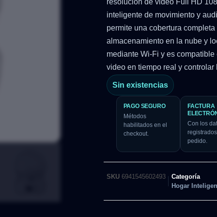
resolución de video Full HD 108
inteligente de movimiento y audi
permite una cobertura completa 
almacenamiento en la nube y lo
mediante Wi-Fi y es compatible 
video en tiempo real y controlar
Sin existencias
PAGO SEGURO
FACTURA
ELECTRÓ
Métodos
Con los da
habilitados en el
registrados
checkout.
pedido.
SKU
6941545602493
Categoría
Hogar Inteligen