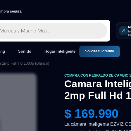
mpra segura
M
I
r
Solicita tu crédito
ing
Sonido
Hogar Inteligente
n 2mp Full Hd 1080p (Blanco)
COMPRA CON RESPALDO DE CAMBIO 
Camara Inteli
2mp Full Hd 
$
169.990
La cámara inteligente EZVIZ CS