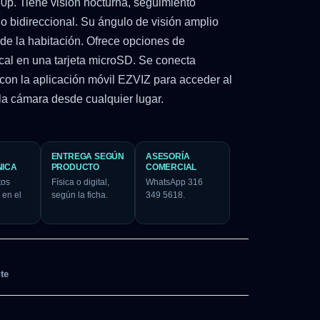
0p. Tiene visión nocturna, seguimiento
o bidireccional. Su ángulo de visión amplio
de la habitación. Ofrece opciones de
cal en una tarjeta microSD. Se conecta
con la aplicación móvil EZVIZ para acceder al
 la cámara desde cualquier lugar.
ENTREGA SEGÚN
ASESORÍA
NICA
PRODUCTO
COMERCIAL
tos
Física o digital,
WhatsApp 316
 en el
según la ficha.
349 5618.
te