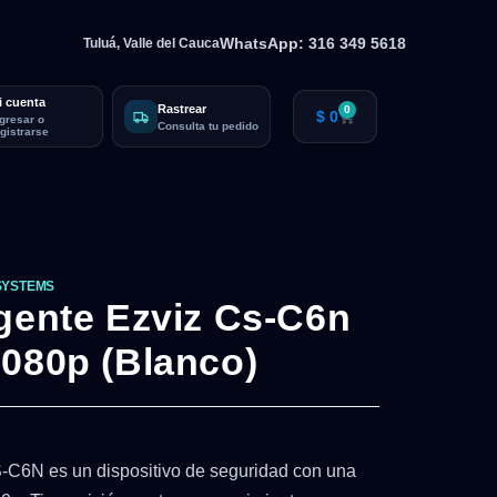
WhatsApp: 316 349 5618
Tuluá, Valle del Cauca
i cuenta
Rastrear
0
$
0
ngresar o
Consulta tu pedido
egistrarse
SYSTEMS
gente Ezviz Cs-C6n
1080p (Blanco)
-C6N es un dispositivo de seguridad con una