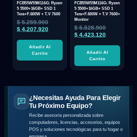
FCB55W55M116G: Ryzen
FCB55W55M116G: Ryzen
5 5500+16GB+ SSD 1
5 5500+16GB+ SSD 1
Tera+F.600W + T.V 7600
Tera+F.600W + T.V 7600+
Monitor
$
5.259.900
$
5.528.900
$
4.207.920
$
4.423.120
Añadir Al
Añadir Al
Carrito
Carrito
¿Necesitas Ayuda Para Elegir
Tu Próximo Equipo?
Recibe asesoría personalizada sobre
computadores, licencias, accesorios, equipos
POS y soluciones tecnológicas para tu hogar o
empresa.