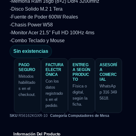
-Memoria Ram 16gb (8×2) Ddr4 3200mhz
-Disco Solido M.2 1 Tera
-Fuente de Poder 600W Reales
-Chasis Power W58
-Monitor Acer 21.5″ Full HD 100Hz 4ms
-Combo Teclado y Mouse
Sin existencias
PAGO
FACTURA
ENTREG
ASESORÍ
SEGURO
ELECTR
A SEGÚN
A
ÓNICA
PRODUC
COMERC
Métodos
TO
IAL
Con los
habilitado
Física o
WhatsAp
datos
s en el
digital,
p 316 349
registrado
checkout.
según la
5618.
s en el
ficha.
pedido.
SKU
R56162KGXR-10
Categoría
Computadores de Mesa
Información Del Producto