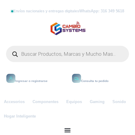
WhatsApp: 316 349 5618
Envíos nacionales y entregas digitales
Mi cuenta
Rastrear
Ingresar o registrarse
Consulta tu pedido
Accesorios
Componentes
Equipos
Gaming
Sonido
Hogar Inteligente