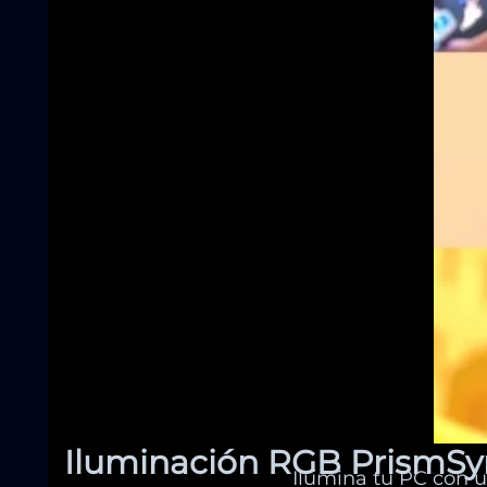
Iluminación RGB PrismSy
Ilumina tu PC con u