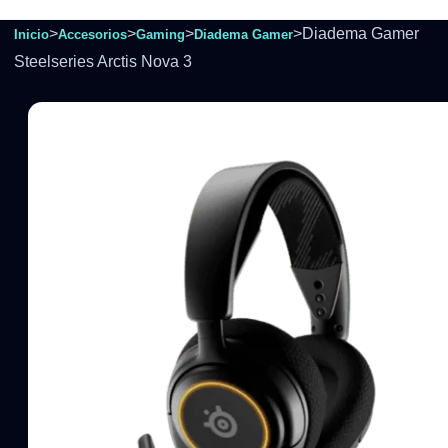
>
>
>
>
Diadema Gamer
Inicio
Accesorios
Gaming
Diadema Gamer
Steelseries Arctis Nova 3