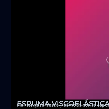
ESPUMA VISCOELÁSTIC
Manténgase fresco y cómodo con la espuma