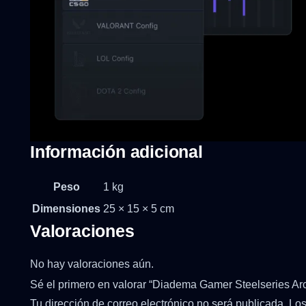
Información adicional
Peso
1 kg
Dimensiones
25 × 15 × 5 cm
Valoraciones
No hay valoraciones aún.
Sé el primero en valorar “Diadema Gamer Steelseries Arc
Tu dirección de correo electrónico no será publicada.
Los