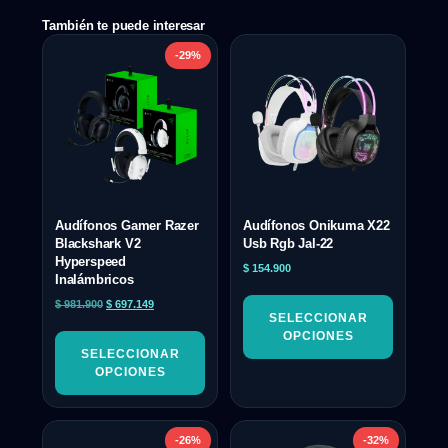
También te puede interesar
-29%
Audífonos Gamer Razer
Audífonos Onikuma X22
Blackshark V2
Usb Rgb Jal-22
Hyperspeed
$
154.900
Inalámbricos
$
981.900
$
697.149
SELECCIONAR
OPCIONES
SELECCIONAR
OPCIONES
-26%
-32%