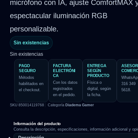
micrófono con IA, ajuste ComfortMAX 
espectacular iluminación RGB
personalizable.
Sin existencias
Sin existencias
PAGO
FACTURA
ENTREGA
ASESOR
SEGURO
ELECTRÓNI
SEGÚN
COMERC
CA
PRODUCTO
Métodos
WhatsAp
Con los datos
Física o
habilitados en
316 349
registrados
digital, según
el checkout.
5618.
en el pedido.
la ficha.
SKU
850014119768
Categoría
Diadema Gamer
Información del producto
Consulta la descripción, especificaciones, información adicional y opi
Descripción