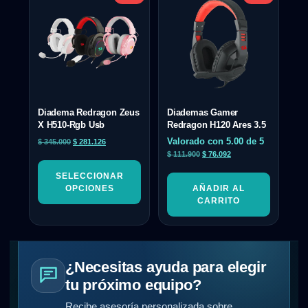
Diadema Redragon Zeus
Diademas Gamer
X H510-Rgb Usb
Redragon H120 Ares 3.5
Valorado con
5.00
de 5
$
345.000
$
281.126
$
111.900
$
76.092
SELECCIONAR
OPCIONES
AÑADIR AL
CARRITO
¿Necesitas ayuda para elegir
tu próximo equipo?
Recibe asesoría personalizada sobre