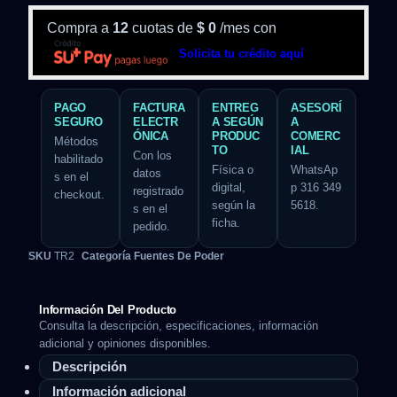
Compra a
12
cuotas de
$
0
/mes con
Solicita tu crédito aquí
PAGO
FACTURA
ENTREG
ASESORÍ
SEGURO
ELECTR
A SEGÚN
A
ÓNICA
PRODUC
COMERC
Métodos
TO
IAL
Con los
habilitado
Física o
WhatsAp
datos
s en el
digital,
p 316 349
registrado
checkout.
según la
5618.
s en el
ficha.
pedido.
SKU
TR2
Categoría
Fuentes De Poder
Información Del Producto
Consulta la descripción, especificaciones, información
adicional y opiniones disponibles.
Descripción
Información adicional