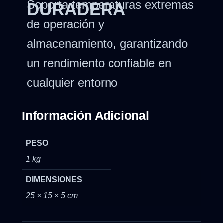
Soporta temperaturas extremas
DURADERA
de operación y
almacenamiento, garantizando
un rendimiento confiable en
cualquier entorno
Información Adicional
PESO
1 kg
DIMENSIONES
25 × 15 × 5 cm