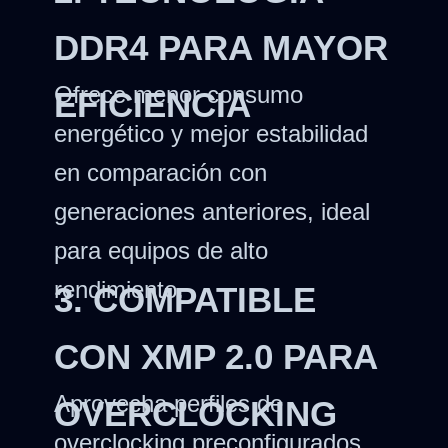
DDR4 PARA MAYOR
Ofrece menor consumo
EFICIENCIA
energético y mejor estabilidad
en comparación con
generaciones anteriores, ideal
para equipos de alto
rendimiento.
3. COMPATIBLE
CON XMP 2.0 PARA
Aprovecha perfiles de
OVERCLOCKING
overclocking preconfigurados