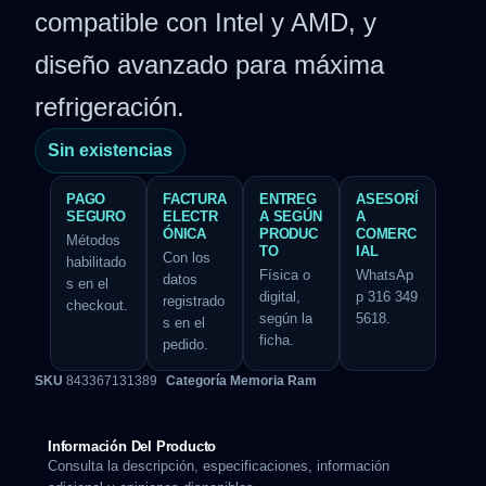
compatible con Intel y AMD, y
diseño avanzado para máxima
refrigeración.
Sin existencias
PAGO
FACTURA
ENTREG
ASESORÍ
SEGURO
ELECTR
A SEGÚN
A
ÓNICA
PRODUC
COMERC
Métodos
TO
IAL
Con los
habilitado
Física o
WhatsAp
datos
s en el
digital,
p 316 349
registrado
checkout.
según la
5618.
s en el
ficha.
pedido.
SKU
843367131389
Categoría
Memoria Ram
Información Del Producto
Consulta la descripción, especificaciones, información