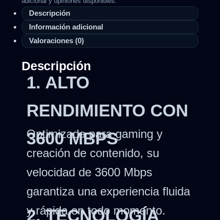
adicional y opiniones disponibles.
Descripción
Información adicional
Valoraciones (0)
Descripción
1. ALTO
RENDIMIENTO CON
Optimizada para gaming y
3600 MBPS
creación de contenido, su
velocidad de 3600 Mbps
garantiza una experiencia fluida
y rápida en todo momento.
2. TECNOLOGÍA