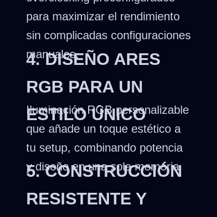
para maximizar el rendimiento
sin complicadas configuraciones
manuales.
4. DISEÑO ARES
RGB PARA UN
Iluminación RGB personalizable
ESTILO ÚNICO
que añade un toque estético a
tu setup, combinando potencia
y diseño en una sola memoria
5. CONSTRUCCIÓN
RESISTENTE Y