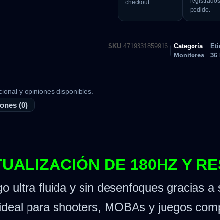
registrados
checkout.
pedido.
SKU
4719331859916
Categoría
Eti
Monitores
36
cional y opiniones disponibles.
ones (0)
TUALIZACIÓN DE 180HZ Y R
go ultra fluida y sin desenfoques gracias a
ideal para shooters, MOBAs y juegos comp