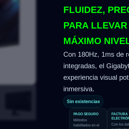
FLUIDEZ, PRE
PARA LLEVAR
MÁXIMO NIVE
Con 180Hz, 1ms de r
integradas, el Gigab
experiencia visual po
inmersiva.
Sin existencias
PAGO SEGURO
FACTURA
ELECTRÓ
Métodos
Con los da
habilitados en el