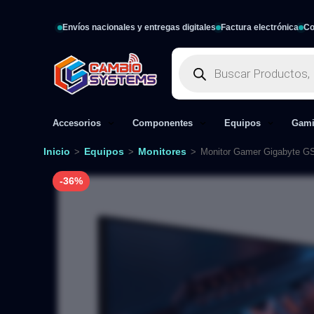
Envíos nacionales y entregas digitales
Factura electrónica
Co
Accesorios
Componentes
Equipos
Gam
Inicio
Equipos
Monitores
>
>
>
Monitor Gamer Gigabyte G
-36%