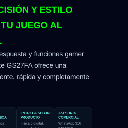
CISIÓN Y ESTILO
 TU JUEGO AL
L
espuesta y funciones gamer
yte GS27FA ofrece una
tente, rápida y completamente
ENTREGA SEGÚN
ASESORÍA
NICA
PRODUCTO
COMERCIAL
tos
Física o digital,
WhatsApp 316