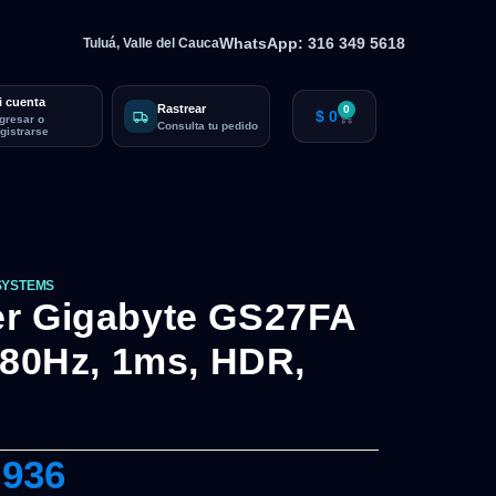
WhatsApp: 316 349 5618
Tuluá, Valle del Cauca
i cuenta
Rastrear
0
$
0
ngresar o
Consulta tu pedido
egistrarse
SYSTEMS
r Gigabyte GS27FA
180Hz, 1ms, HDR,
.936