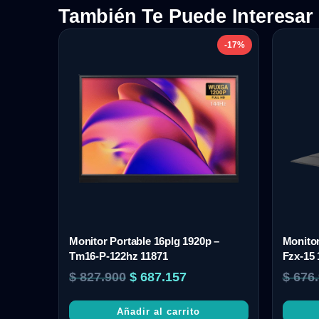
También Te Puede Interesar
-17%
Monitor Portable 16plg 1920p –
Monitor
Tm16-P-122hz 11871
Fzx-15 
$
827.900
$
687.157
$
676.
Añadir al carrito