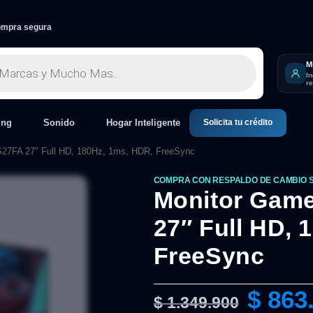
mpra segura
M
I
r
Solicita tu crédito
ing
Sonido
Hogar Inteligente
S27FA 27″ Full HD, 180Hz, 1ms, HDR, FreeSync
COMPRA CON RESPALDO DE CAMBIO 
Monitor Game
27″ Full HD, 
FreeSync
$
863
$
1.349.900