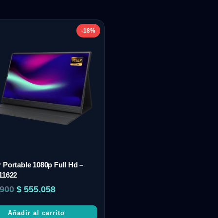
-18%
 Portable 1080p Full Hd –
11622
900
$
555.058
Añadir al carrito