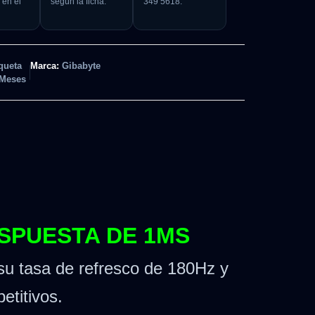
 en el
según la ficha.
349 5618.
queta
Marca:
Gibabyte
 Meses
ESPUESTA DE 1MS
 su tasa de refresco de 180Hz y
etitivos.