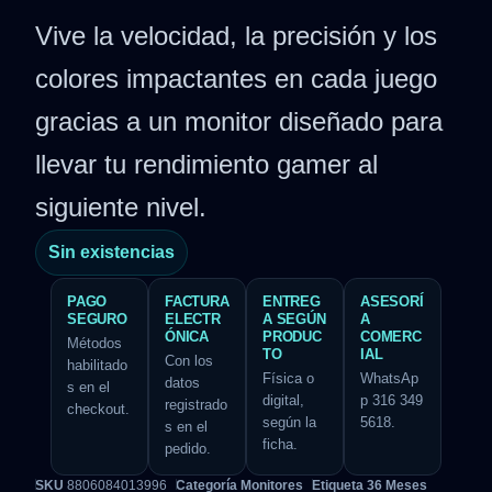
Vive la velocidad, la precisión y los
colores impactantes en cada juego
gracias a un monitor diseñado para
llevar tu rendimiento gamer al
siguiente nivel.
Sin existencias
PAGO
FACTURA
ENTREG
ASESORÍ
SEGURO
ELECTR
A SEGÚN
A
ÓNICA
PRODUC
COMERC
Métodos
TO
IAL
Con los
habilitado
Física o
WhatsAp
datos
s en el
digital,
p 316 349
registrado
checkout.
según la
5618.
s en el
ficha.
pedido.
SKU
8806084013996
Categoría
Monitores
Etiqueta
36 Meses