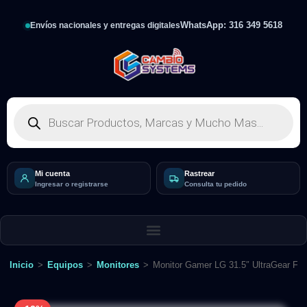
WhatsApp: 316 349 5618
Envíos nacionales y entregas digitales
Mi cuenta
Rastrear
Ingresar o registrarse
Consulta tu pedido
Inicio
>
Equipos
>
Monitores
>
Monitor Gamer LG 31.5″ UltraGear 