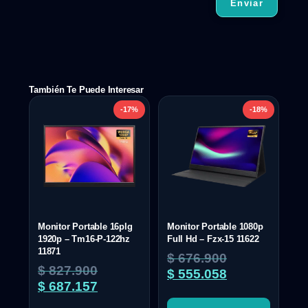
También Te Puede Interesar
-17%
-18%
Monitor Portable 16plg
Monitor Portable 1080p
1920p – Tm16-P-122hz
Full Hd – Fzx-15 11622
11871
$
676.900
$
827.900
$
555.058
$
687.157