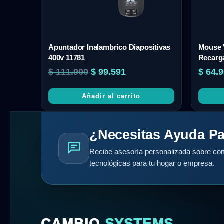
Apuntador Inalambrico Diapositivas
Mouse V
400v 11781
Recarga
$
111.900
$
99.591
$
64.9
Añadir al carrito
¿Necesitas Ayuda Pa
Recibe asesoría personalizada sobre com
tecnológicas para tu hogar o empresa.