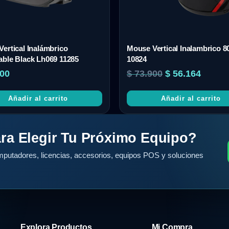
ertical Inalámbrico
Mouse Vertical Inalambrico 8
ble Black Lh069 11285
10824
00
$
73.900
$
56.164
Añadir al carrito
Añadir al carrito
ra Elegir Tu Próximo Equipo?
putadores, licencias, accesorios, equipos POS y soluciones
Explora Productos
Mi Compra