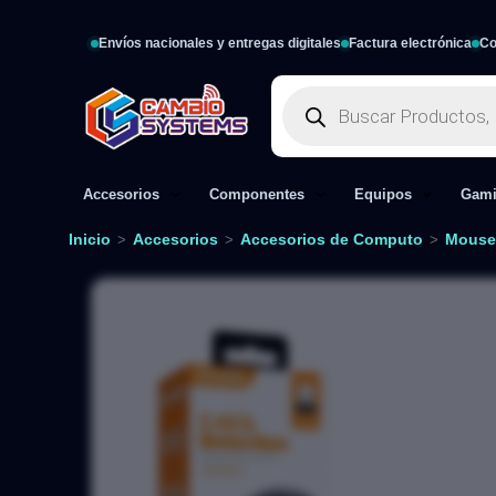
Envíos nacionales y entregas digitales
Factura electrónica
Co
Accesorios
Componentes
Equipos
Gam
Inicio
Accesorios
Accesorios de Computo
Mouse
>
>
>