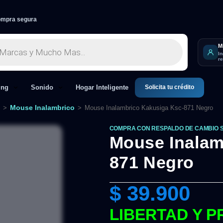
mpra segura
M
I
r
Solicita tu crédito
ing
Sonido
Hogar Inteligente
Mouse Inalambrico
>
>
Mouse Inalambrico Kakusiga Ksc-871 Negro
COMPRA CON RESPALDO DE CAMBIO 
Mouse Inalam
871 Negro
$
39.900
LIBERTAD Y P