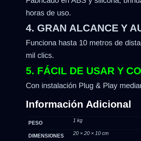
Fabricado en ABS y silicona, brin
horas de uso.
4. GRAN ALCANCE Y 
Funciona hasta 10 metros de distan
mil clics.
5. FÁCIL DE USAR Y C
Con instalación Plug & Play media
Información Adicional
1 kg
PESO
20 × 20 × 10 cm
DIMENSIONES