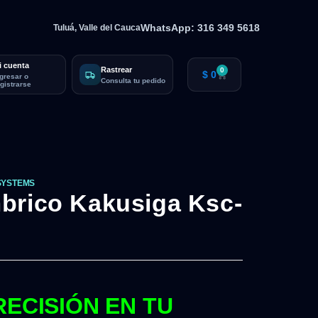
WhatsApp: 316 349 5618
Tuluá, Valle del Cauca
i cuenta
Rastrear
0
$
0
ngresar o
Consulta tu pedido
egistrarse
SYSTEMS
brico Kakusiga Ksc-
RECISIÓN EN TU