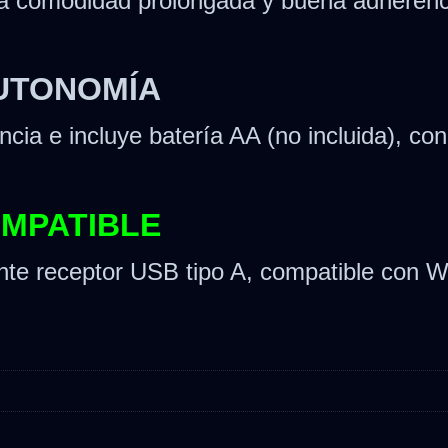
da comodidad prolongada y buena adherenci
AUTONOMÍA
cia e incluye batería AA (no incluida), c
OMPATIBLE
nte receptor USB tipo A, compatible con 