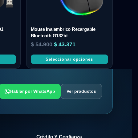
01
Mouse Inalambrico Recargable
Bluetooth G132bt
$
54.900
$
43.371
Seleccionar opciones
Hablar por WhatsApp
Ver productos
Crédito Y Confianza