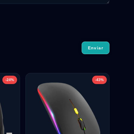
-24%
-43%