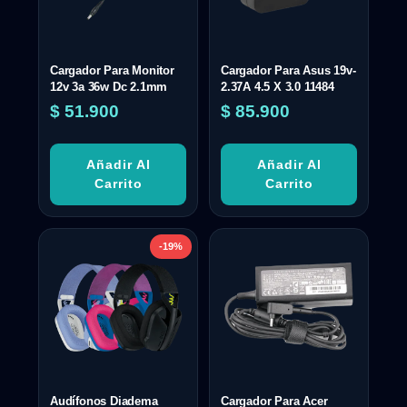
Cargador Para Monitor
Cargador Para Asus 19v-
12v 3a 36w Dc 2.1mm
2.37A 4.5 X 3.0 11484
$
51.900
$
85.900
Añadir Al
Añadir Al
Carrito
Carrito
-19%
Audífonos Diadema
Cargador Para Acer