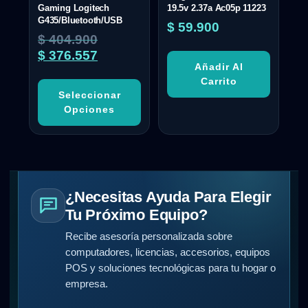
Gaming Logitech
19.5v 2.37a Ac05p 11223
G435/Bluetooth/USB
$
59.900
$
404.900
$
376.557
Añadir Al
Carrito
Seleccionar
Opciones
¿Necesitas Ayuda Para Elegir
Tu Próximo Equipo?
Recibe asesoría personalizada sobre
computadores, licencias, accesorios, equipos
POS y soluciones tecnológicas para tu hogar o
empresa.