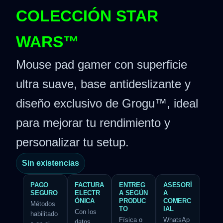
COLECCIÓN STAR
WARS™
Mouse pad gamer con superficie
ultra suave, base antideslizante y
diseño exclusivo de Grogu™, ideal
para mejorar tu rendimiento y
personalizar tu setup.
Sin existencias
PAGO
FACTURA
ENTREG
ASESORÍ
SEGURO
ELECTR
A SEGÚN
A
ÓNICA
PRODUC
COMERC
Métodos
TO
IAL
Con los
habilitado
Física o
WhatsAp
datos