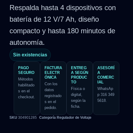
Respalda hasta 4 dispositivos con
batería de 12 V/7 Ah, diseño
compacto y hasta 180 minutos de
autonomía.
Sin existencias
PAGO
FACTURA
ENTREG
ASESORÍ
SEGURO
ELECTR
A SEGÚN
A
ÓNICA
PRODUC
COMERC
Métodos
TO
IAL
Con los
habilitado
Física o
WhatsAp
datos
s en el
digital,
p 316 349
registrado
checkout.
según la
5618.
s en el
ficha.
pedido.
SKU
304901285
Categoría
Regulador de Voltaje