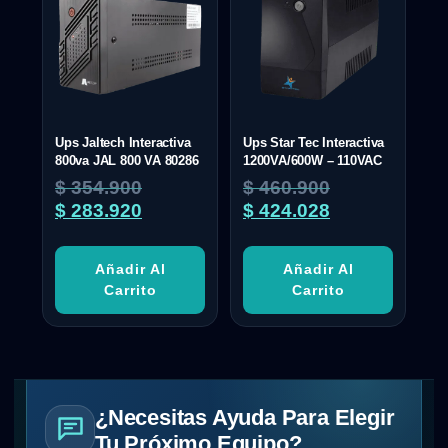
Ups Jaltech Interactiva
Ups Star Tec Interactiva
800va JAL 800 VA 80286
1200VA/600W – 110VAC
$
354.900
$
460.900
$
283.920
$
424.028
Añadir Al
Añadir Al
Carrito
Carrito
¿Necesitas Ayuda Para Elegir
Tu Próximo Equipo?