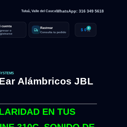
WhatsApp: 316 349 5618
Tuluá, Valle del Cauca
i cuenta
Rastrear
0
$
0
ngresar o
Consulta tu pedido
egistrarse
SYSTEMS
 Ear Alámbricos JBL
LARIDAD EN TUS