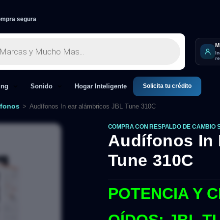
mpra segura
M
I
r
Solicita tu crédito
ing
Sonido
Hogar Inteligente
fonos
>
Audífonos In ear alámbricos JBL Tune 310C
COMPRA CON RESPALDO DE CAMBIO 
Audífonos In
Tune 310C
POTENCIA Y C