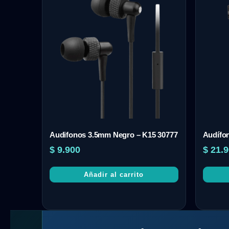
Audifonos 3.5mm Negro – K15 30777
Audífon
$
9.900
$
21.9
Añadir al carrito