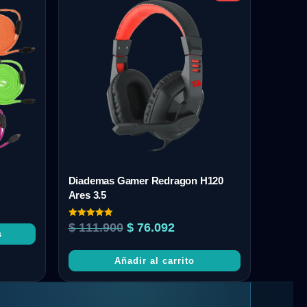
Diademas Gamer Redragon H120
Ares 3.5
Valorado
$
111.900
$
76.092
con
s
5.00
de 5
Añadir al carrito