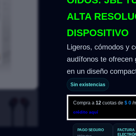
OÍDOS: JBL T
ALTA RESOLU
DISPOSITIVO
Ligeros, cómodos y 
audífonos te ofrecen 
en un diseño compact
Sin existencias
Compra a
12
cuotas de
$
0
/
crédito aquí
PAGO SEGURO
FACTURA
ELECTRÓ