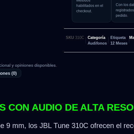
Métodos
Con los da
habilitados en el
registrados
checkout.
pedido.
SKU
310C
Categoría
Etiqueta
Ma
Audifonos
12 Meses
cional y opiniones disponibles.
ones (0)
S CON AUDIO DE ALTA RES
de 9 mm, los JBL Tune 310C ofrecen el rec