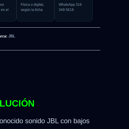
tos
Física o digital,
WhatsApp 316
 en el
según la ficha.
349 5618.
rca:
JBL
OLUCIÓN
onocido sonido JBL con bajos