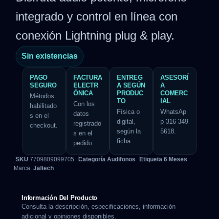
integrado y control en línea con
conexión Lightning plug & play.
Sin existencias
PAGO
FACTURA
ENTREG
ASESORÍ
SEGURO
ELECTR
A SEGÚN
A
ÓNICA
PRODUC
COMERC
Métodos
TO
IAL
Con los
habilitado
Física o
WhatsAp
datos
s en el
digital,
p 316 349
registrado
checkout.
según la
5618.
s en el
ficha.
pedido.
SKU
7709809099705
Categoría
Audifonos
Etiqueta
6 Meses
Marca:
Jaltech
Información Del Producto
Consulta la descripción, especificaciones, información
adicional y opiniones disponibles.