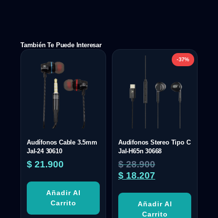
También Te Puede Interesar
-37%
Audífonos Cable 3.5mm
Audifonos Stereo Tipo C
Jal-24 30610
Jal-H65n 30668
$
21.900
$
28.900
$
18.207
Añadir Al
Carrito
Añadir Al
Carrito