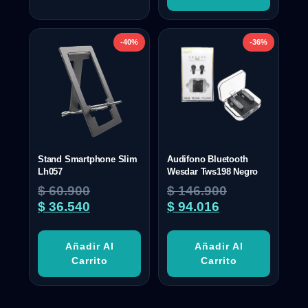
-40%
-36%
Stand Smartphone Slim
Audifono Bluetooth
Lh057
Wesdar Tws198 Negro
$
60.900
$
146.900
$
36.540
$
94.016
Añadir Al
Añadir Al
Carrito
Carrito