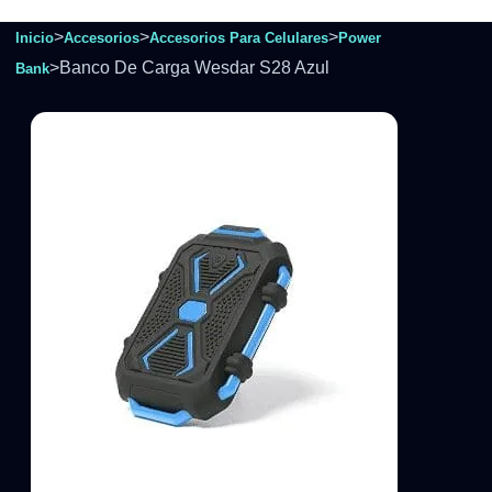
>
>
>
Inicio
Accesorios
Accesorios Para Celulares
Power
>
Banco De Carga Wesdar S28 Azul
Bank