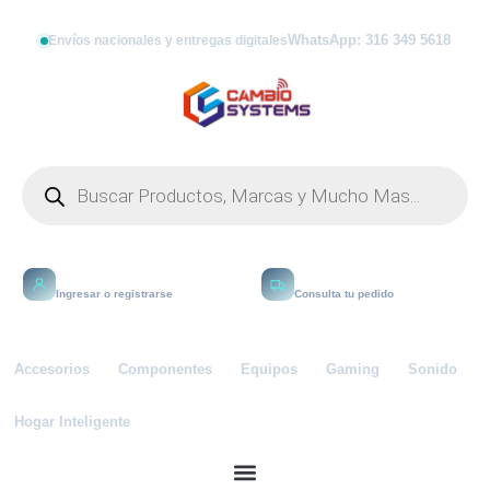
WhatsApp: 316 349 5618
Envíos nacionales y entregas digitales
Mi cuenta
Rastrear
Ingresar o registrarse
Consulta tu pedido
Accesorios
Componentes
Equipos
Gaming
Sonido
Hogar Inteligente