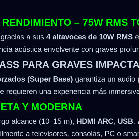
O RENDIMIENTO – 75W RMS 
e gracias a sus
4 altavoces de 10W RMS
e
ncia acústica envolvente con graves profun
ASS PARA GRAVES IMPACT
orzados (Super Bass)
garantiza un audio p
ue requieren una experiencia más inmersiv
LETA Y MODERNA
rgo alcance (10–15 m),
HDMI ARC
,
USB
,
cilmente a televisores, consolas, PC o sma