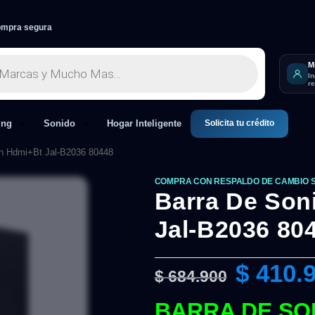
mpra segura
M
I
r
Solicita tu crédito
ing
Sonido
Hogar Inteligente
ch Hdmi+Bt Jal-B2036 80448
COMPRA CON RESPALDO DE CAMBIO 
Barra De Son
Jal-B2036 80
$
410.
$
684.900
BARRA DE SON