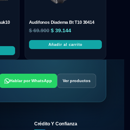
auk10
Audifonos Diadema Bt T10 30414
$
69.900
$
39.144
Añadir al carrito
Hablar por WhatsApp
Ver productos
Crédito Y Confianza