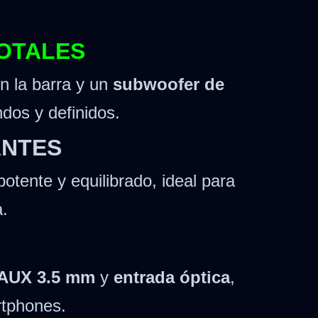
TOTALES
n la barra y un
subwoofer de
dos y definidos.
ANTES
otente y equilibrado, ideal para
a.
AUX 3.5 mm
y
entrada óptica
,
rtphones.