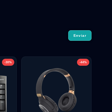
-30%
-44%