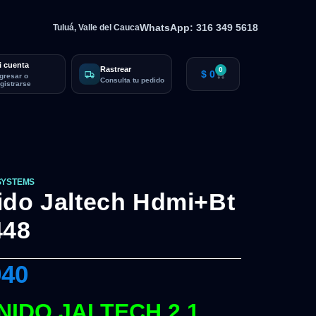
WhatsApp: 316 349 5618
Tuluá, Valle del Cauca
i cuenta
Rastrear
0
$
0
ngresar o
Consulta tu pedido
egistrarse
SYSTEMS
ido Jaltech Hdmi+Bt
448
940
IDO JALTECH 2.1