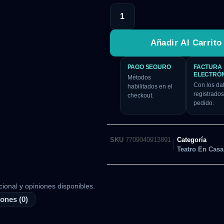
Añadir Al Carrito
PAGO SEGURO
FACTURA
ELECTRÓ
Métodos
Con los da
habilitados en el
registrados
checkout.
pedido.
SKU
7709040913891
Categoría
Teatro En Casa
cional y opiniones disponibles.
ones (0)