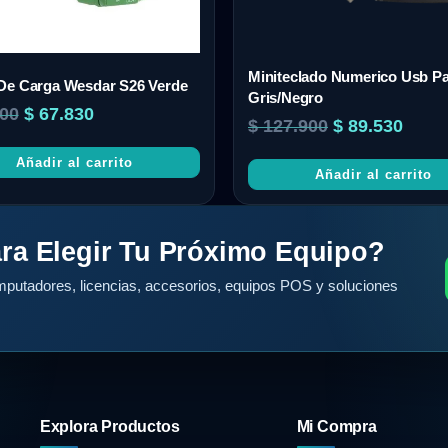
Miniteclado Numerico Usb P
De Carga Wesdar S26 Verde
Gris/Negro
00
$
67.830
$
127.900
$
89.530
Añadir al carrito
Añadir al carrito
ra Elegir Tu Próximo Equipo?
putadores, licencias, accesorios, equipos POS y soluciones
Explora Productos
Mi Compra