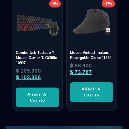
-6%
-17%
Combo Usb Teclado Y
Mouse Vertical Inalam.
Mouse Gamer T. Gt300c
Recargable Globe 11290
10907
$
88.900
$
109.900
$
73.787
$
103.306
Añadir Al
Añadir Al
Carrito
Carrito