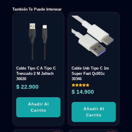
También Te Puede Interesar
Cable Tipo C A Tipo C
Cable Usb Tipo C 1m
Trenzado 2 M Jaltech
Super Fast Qc001c
30630
30346
$
22.900
Valorado
$
14.900
con
5.00
de 5
Añadir Al
Añadir Al
Carrito
Carrito