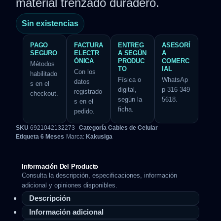
material trenzado duradero.
Sin existencias
PAGO
FACTURA
ENTREG
ASESORÍ
SEGURO
ELECTR
A SEGÚN
A
ÓNICA
PRODUC
COMERC
Métodos
TO
IAL
Con los
habilitado
Física o
WhatsAp
datos
s en el
digital,
p 316 349
registrado
checkout.
según la
5618.
s en el
ficha.
pedido.
SKU
6921042132273
Categoría
Cables de Celular
Etiqueta
6 Meses
Marca:
Kakusiga
Información Del Producto
Consulta la descripción, especificaciones, información
adicional y opiniones disponibles.
Descripción
Información adicional