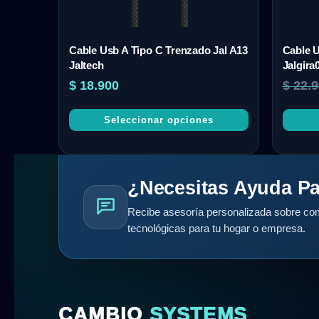
Cable Usb A Tipo C Trenzado Jal A13
Cable U
Jaltech
Jalgira
$
18.900
$
22.9
Seleccionar opciones
¿Necesitas Ayuda Pa
Recibe asesoría personalizada sobre com
tecnológicas para tu hogar o empresa.
CAMBIO
SYSTEMS