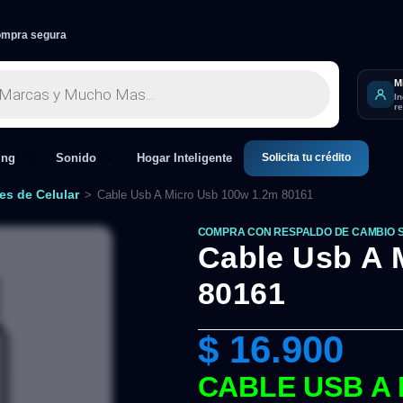
mpra segura
M
I
r
Solicita tu crédito
ing
Sonido
Hogar Inteligente
es de Celular
>
Cable Usb A Micro Usb 100w 1.2m 80161
COMPRA CON RESPALDO DE CAMBIO 
Cable Usb A 
80161
$
16.900
CABLE USB A