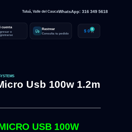
WhatsApp: 316 349 5618
Tuluá, Valle del Cauca
i cuenta
Rastrear
0
$
0
ngresar o
Consulta tu pedido
egistrarse
SYSTEMS
Micro Usb 100w 1.2m
 MICRO USB 100W