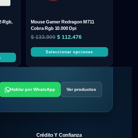
2-Rgb,
Mouse Gamer Redragon M711
Cobra Rgb 10.000 Dpi
$
133.900
$
112.476
Seleccionar opciones
s
Hablar por WhatsApp
Ver productos
Crédito Y Confianza