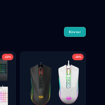
-22%
-16%