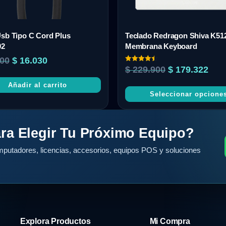
sb Tipo C Cord Plus
Teclado Redragon Shiva K51
02
Membrana Keyboard
00
$
16.030
Valorado
$
229.900
$
179.322
con
4.50
Añadir al carrito
de 5
Seleccionar opcione
ra Elegir Tu Próximo Equipo?
putadores, licencias, accesorios, equipos POS y soluciones
Explora Productos
Mi Compra