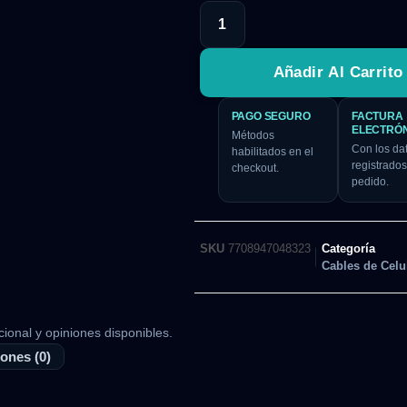
Añadir Al Carrito
PAGO SEGURO
FACTURA
ELECTRÓ
Métodos
Con los da
habilitados en el
registrados
checkout.
pedido.
SKU
7708947048323
Categoría
Cables de Celu
cional y opiniones disponibles.
ones (0)