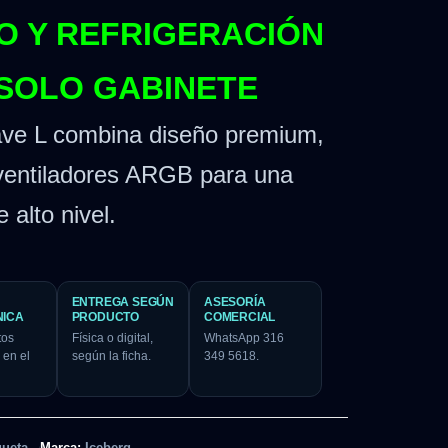
LO Y REFRIGERACIÓN
 SOLO GABINETE
ave L combina diseño premium,
ventiladores ARGB para una
 alto nivel.
ENTREGA SEGÚN
ASESORÍA
NICA
PRODUCTO
COMERCIAL
tos
Física o digital,
WhatsApp 316
 en el
según la ficha.
349 5618.
queta
Marca:
Iceberg