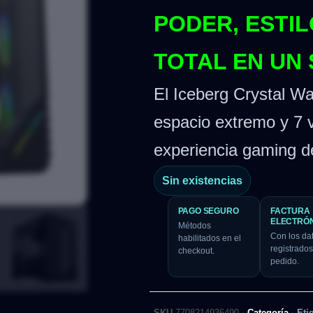
PODER, ESTI
TOTAL EN UN
El Iceberg Crystal W
espacio extremo y 7 
experiencia gaming de
Sin existencias
PAGO SEGURO
FACTURA
ELECTRÓ
Métodos
Con los da
habilitados en el
registrados
checkout.
pedido.
SKU
7708214936490
Categoría
Eti