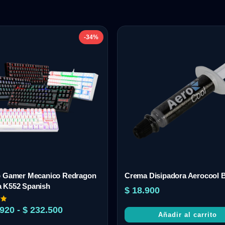
-34%
o Gamer Mecanico Redragon
Crema Disipadora Aerocool B
 K552 Spanish
$
18.900
920
-
$
232.500
Añadir al carrito