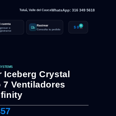
WhatsApp: 316 349 5618
Tuluá, Valle del Cauca
i cuenta
Rastrear
0
$
0
ngresar o
Consulta tu pedido
egistrarse
SYSTEMS
 Iceberg Crystal
 7 Ventiladores
inity
857