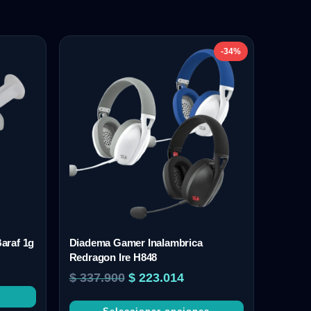
-34%
araf 1g
Diadema Gamer Inalambrica
Redragon Ire H848
$
337.900
$
223.014