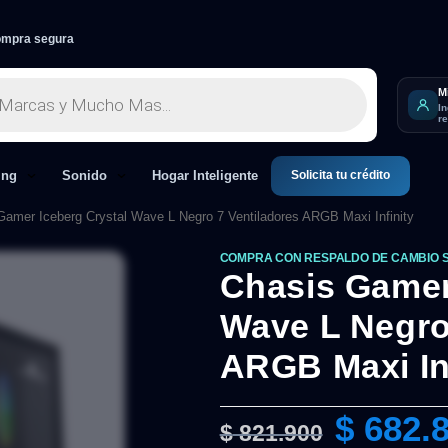
mpra segura
M
I
r
Solicita tu crédito
ing
Sonido
Hogar Inteligente
Gamer Iceberg Crystal Wave L Negro 7 Ventiladores ARGB Maxi Infinity
COMPRA CON RESPALDO DE CAMBIO 
Chasis Gamer
Wave L Negro
ARGB Maxi Inf
$
682.
$
821.900