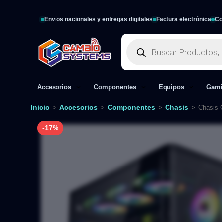
Envíos nacionales y entregas digitales
Factura electrónica
Co
Accesorios
Componentes
Equipos
Gam
Inicio
Accesorios
Componentes
Chasis
>
>
>
>
Chasis 
-17%