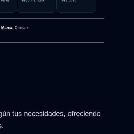
 en el
según la ficha.
349 5618.
Marca:
Corsair
gún tus necesidades, ofreciendo
s.