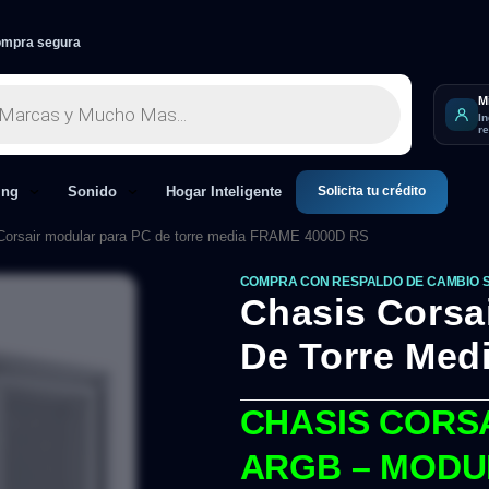
mpra segura
M
I
r
Solicita tu crédito
ing
Sonido
Hogar Inteligente
Corsair modular para PC de torre media FRAME 4000D RS
COMPRA CON RESPALDO DE CAMBIO 
Chasis Corsa
De Torre Me
CHASIS CORSA
ARGB – MODU