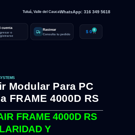
WhatsApp: 316 349 5618
Tuluá, Valle del Cauca
i cuenta
Rastrear
0
$
0
ngresar o
Consulta tu pedido
egistrarse
SYSTEMS
ir Modular Para PC
dia FRAME 4000D RS
IR FRAME 4000D RS
LARIDAD Y