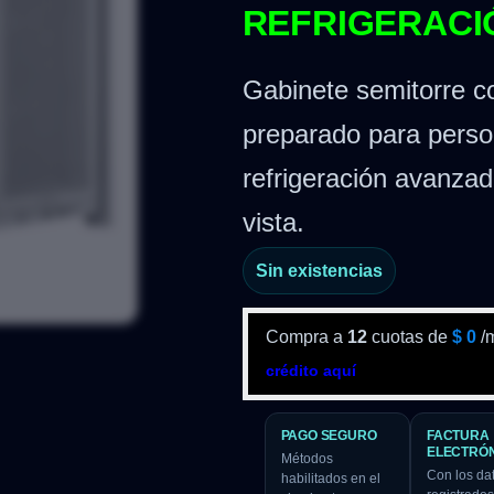
REFRIGERACIÓ
Gabinete semitorre 
preparado para perso
refrigeración avanzad
vista.
Sin existencias
Compra a
12
cuotas de
$
0
/
crédito aquí
PAGO SEGURO
FACTURA
ELECTRÓ
Métodos
Con los da
habilitados en el