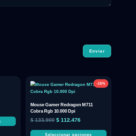
-16%
Mouse Gamer Redragon M711
Cobra Rgb 10.000 Dpi
$
133.900
$
112.476
s
Seleccionar opciones