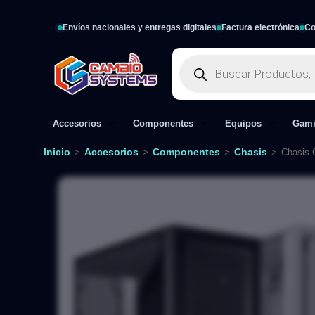
Envíos nacionales y entregas digitales
Factura electrónica
Co
Accesorios
Componentes
Equipos
Gam
Inicio
Accesorios
Componentes
Chasis
>
>
>
>
Chasis 