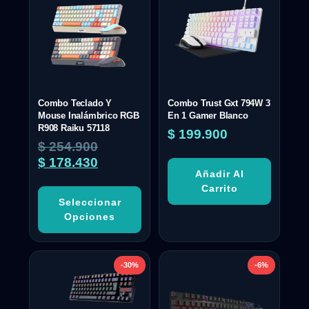
Combo Teclado Y
Combo Trust Gxt 794W 3
Mouse Inalámbrico RGB
En 1 Gamer Blanco
R908 Raiku 57118
$
199.900
$
254.900
$
178.430
Añadir Al
Carrito
Seleccionar
Opciones
-30%
-6%