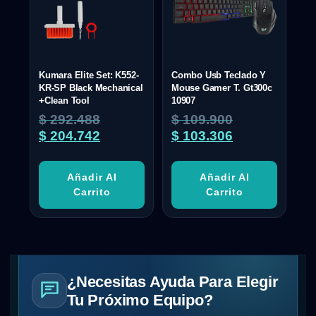
Kumara Elite Set: K552-
Combo Usb Teclado Y
KR-SP Black Mechanical
Mouse Gamer T. Gt300c
+Clean Tool
10907
$
292.488
$
109.900
$
204.742
$
103.306
Añadir Al
Añadir Al
Carrito
Carrito
¿Necesitas Ayuda Para Elegir
Tu Próximo Equipo?