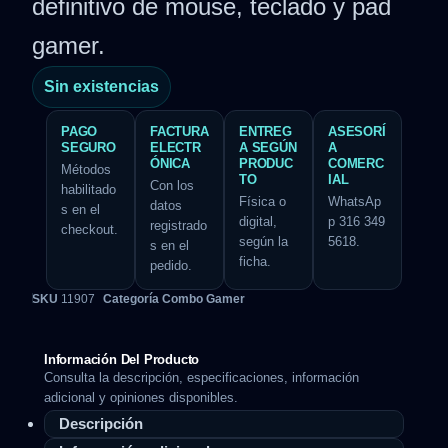
definitivo de mouse, teclado y pad
gamer.
Sin existencias
PAGO
FACTURA
ENTREG
ASESORÍ
SEGURO
ELECTR
A SEGÚN
A
ÓNICA
PRODUC
COMERC
Métodos
TO
IAL
Con los
habilitado
Física o
WhatsAp
datos
s en el
digital,
p 316 349
registrado
checkout.
según la
5618.
s en el
ficha.
pedido.
SKU
11907
Categoría
Combo Gamer
Información Del Producto
Consulta la descripción, especificaciones, información
adicional y opiniones disponibles.
Descripción