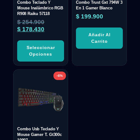
Combo Teclado Y
Combo Trust Gxt 794W 3
Mouse Inalámbrico RGB
En 1 Gamer Blanco
R908 Raiku 57118
$
199.900
$
254.900
$
178.430
Añadir Al
Carrito
Seleccionar
Opciones
-6%
Combo Usb Teclado Y
Mouse Gamer T. Gt300c