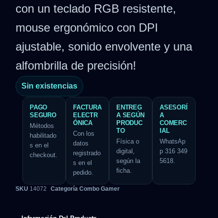
con un teclado RGB resistente,
mouse ergonómico con DPI
ajustable, sonido envolvente y una
alfombrilla de precisión!
Sin existencias
PAGO
FACTURA
ENTREG
ASESORÍ
SEGURO
ELECTR
A SEGÚN
A
ÓNICA
PRODUC
COMERC
Métodos
TO
IAL
Con los
habilitado
Física o
WhatsAp
datos
s en el
digital,
p 316 349
registrado
checkout.
según la
5618.
s en el
ficha.
pedido.
SKU
14072
Categoría
Combo Gamer