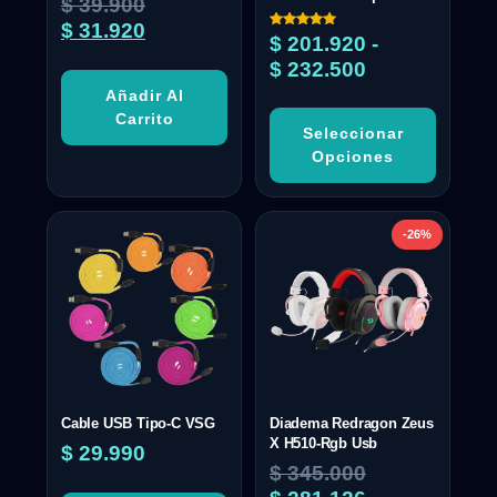
$
39.900
$
31.920
Valorado
$
201.920
-
con
5.00
$
232.500
de 5
Añadir Al
Carrito
Seleccionar
Opciones
-26%
Cable USB Tipo-C VSG
Diadema Redragon Zeus
X H510-Rgb Usb
$
29.990
$
345.000