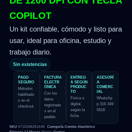
DE 1200 DPI CON TECLA
COPILOT
Un kit confiable, cómodo y listo para
usar, ideal para oficina, estudio y
trabajo diario.
Sin existencias
PAGO
FACTURA
ENTREG
ASESORÍ
SEGURO
ELECTR
A SEGÚN
A
ÓNICA
PRODUC
COMERC
Métodos
TO
IAL
Con los
habilitado
Física o
WhatsAp
datos
s en el
digital,
p 316 349
registrado
checkout.
según la
5618.
s en el
ficha.
pedido.
SKU
4710268261636
Categoría
Combo Alambrico