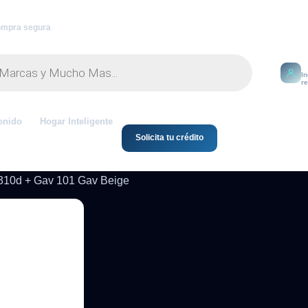
mpra segura
M
I
r
onido
Hogar Inteligente
Solicita tu crédito
310d + Gav 101 Gav Beige