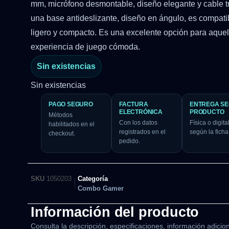
mm, micrófono desmontable, diseño elegante y cable tr
una base antideslizante, diseño en ángulo, es compatib
ligero y compacto. Es una excelente opción para aque
experiencia de juego cómoda.
Sin existencias
Sin existencias
PAGO SEGURO
FACTURA
ENTREGA S
ELECTRÓNICA
PRODUCTO
Métodos
Con los datos
Física o digital
habilitados en el
registrados en el
según la ficha
checkout.
pedido.
SKU
1050203
Categoría
Combo Gamer
Información del producto
Consulta la descripción, especificaciones, información adicion