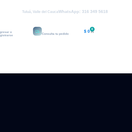
WhatsApp: 316 349 5618
Tuluá, Valle del Cauca
i cuenta
Rastrear
0
$
0
ngresar o
Consulta tu pedido
egistrarse