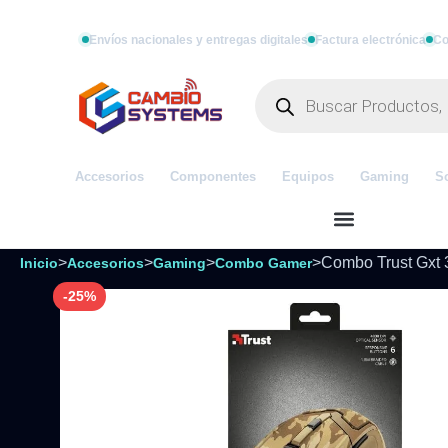
Envíos nacionales y entregas digitales
Factura electrónica
Co
Accesorios
Componentes
Equipos
Gaming
S
>
>
>
>
Combo Trust Gxt 
Inicio
Accesorios
Gaming
Combo Gamer
-25%