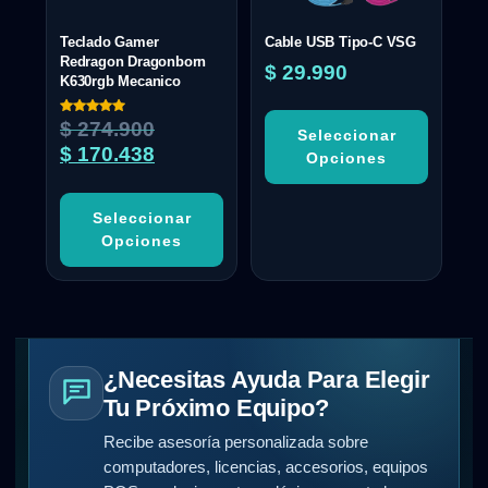
Teclado Gamer
Cable USB Tipo-C VSG
Redragon Dragonborn
$
29.990
K630rgb Mecanico
Valorado
$
274.900
Seleccionar
con
5.00
$
170.438
Opciones
de 5
Seleccionar
Opciones
¿Necesitas Ayuda Para Elegir
Tu Próximo Equipo?
Recibe asesoría personalizada sobre
computadores, licencias, accesorios, equipos