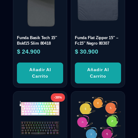
Funda Basik Tech 15″
Funda Flat Zipper 15″ –
Bskf15 Slim 80418
Fc15″ Negro 80307
$
24.900
$
30.900
Añadir Al
Añadir Al
Carrito
Carrito
-38%