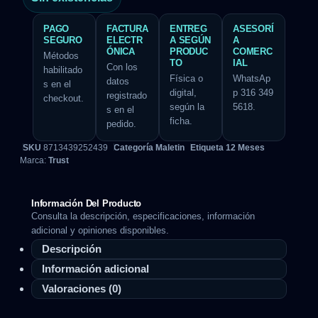
PAGO
FACTURA
ENTREG
ASESORÍ
SEGURO
ELECTR
A SEGÚN
A
ÓNICA
PRODUC
COMERC
Métodos
TO
IAL
Con los
habilitado
Física o
WhatsAp
datos
s en el
digital,
p 316 349
registrado
checkout.
según la
5618.
s en el
ficha.
pedido.
SKU
8713439252439
Categoría
Maletin
Etiqueta
12 Meses
Marca:
Trust
Información Del Producto
Consulta la descripción, especificaciones, información
adicional y opiniones disponibles.
Descripción
Información adicional
Valoraciones (0)