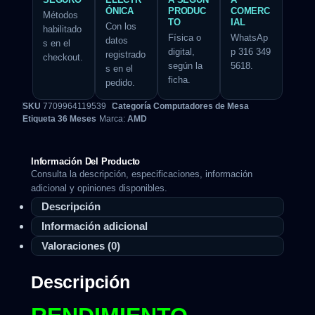
ÓNICA
PRODUC
COMERC
Métodos
TO
IAL
Con los
habilitado
Física o
WhatsAp
datos
s en el
digital,
p 316 349
registrado
checkout.
según la
5618.
s en el
ficha.
pedido.
SKU
7709964119539
Categoría
Computadores de Mesa
Etiqueta
36 Meses
Marca:
AMD
Información Del Producto
Consulta la descripción, especificaciones, información
adicional y opiniones disponibles.
Descripción
Información adicional
Valoraciones (0)
Descripción