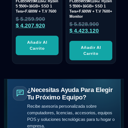
FCB55W55M116G: Ryzen
FCB55W55M116G: Ryzen
5 5500+16GB+ SSD 1
5 5500+16GB+ SSD 1
Tera+F.600W + T.V 7600
Tera+F.600W + T.V 7600+
Monitor
$
5.259.900
$
5.528.900
$
4.207.920
$
4.423.120
Añadir Al
Añadir Al
Carrito
Carrito
¿Necesitas Ayuda Para Elegir
Tu Próximo Equipo?
Recibe asesoría personalizada sobre
computadores, licencias, accesorios, equipos
POS y soluciones tecnológicas para tu hogar o
empresa.