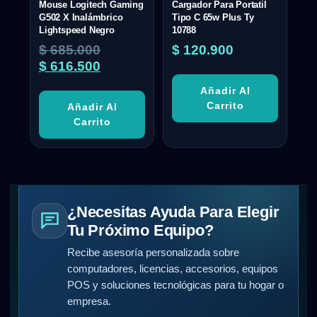
Mouse Logitech Gaming
Cargador Para Portatil
G502 X Inalámbrico
Tipo C 65w Plus Ty
Lightspeed Negro
10788
$
685.000
$
120.900
$
616.500
Añadir Al
Carrito
Añadir Al
Carrito
¿Necesitas Ayuda Para Elegir
Tu Próximo Equipo?
Recibe asesoría personalizada sobre
computadores, licencias, accesorios, equipos
POS y soluciones tecnológicas para tu hogar o
empresa.