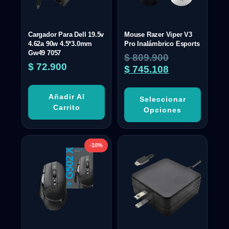
Cargador Para Dell 19.5v
Mouse Razer Viper V3
4.62a 90w 4.5*3.0mm
Pro Inalámbrico Esports
Gw49 7057
$
809.900
$
72.900
$
745.108
Añadir Al
Seleccionar
Carrito
Opciones
-10%