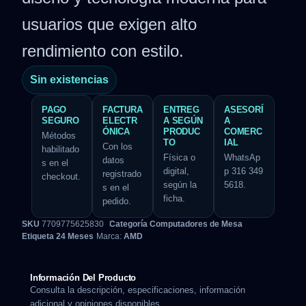
usuarios que exigen alto
rendimiento con estilo.
Sin existencias
PAGO
FACTURA
ENTREG
ASESORÍ
SEGURO
ELECTR
A SEGÚN
A
ÓNICA
PRODUC
COMERC
Métodos
TO
IAL
Con los
habilitado
Física o
WhatsAp
datos
s en el
digital,
p 316 349
registrado
checkout.
según la
5618.
s en el
ficha.
pedido.
SKU
7709775625830
Categoría
Computadores de Mesa
Etiqueta
24 Meses
Marca:
AMD
Información Del Producto
Consulta la descripción, especificaciones, información
adicional y opiniones disponibles.