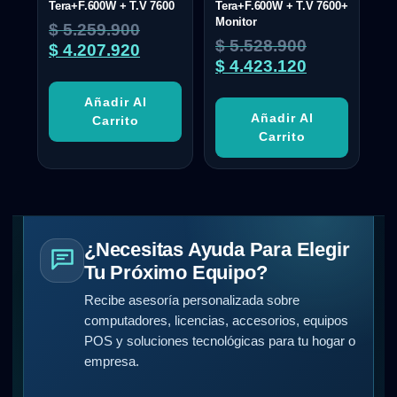
Tera+F.600W + T.V 7600
Tera+F.600W + T.V 7600+
Monitor
$
5.259.900
$
5.528.900
$
4.207.920
$
4.423.120
Añadir Al
Añadir Al
Carrito
Carrito
¿Necesitas Ayuda Para Elegir
Tu Próximo Equipo?
Recibe asesoría personalizada sobre
computadores, licencias, accesorios, equipos
POS y soluciones tecnológicas para tu hogar o
empresa.