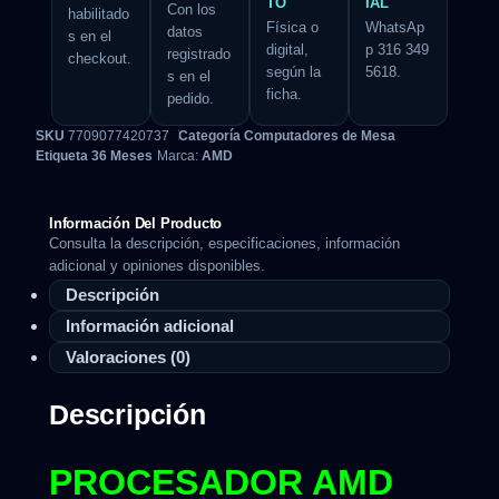
TO
IAL
Con los
habilitado
Física o
WhatsAp
datos
s en el
digital,
p 316 349
registrado
checkout.
según la
5618.
s en el
ficha.
pedido.
SKU
7709077420737
Categoría
Computadores de Mesa
Etiqueta
36 Meses
Marca:
AMD
Información Del Producto
Consulta la descripción, especificaciones, información
adicional y opiniones disponibles.
Descripción
Información adicional
Valoraciones (0)
Descripción
PROCESADOR AMD