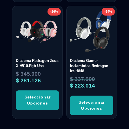
-26%
-34%
Diadema Redragon Zeus
Diadema Gamer
X H510-Rgb Usb
Inalambrica Redragon
Ire H848
$
345.000
$
337.900
$
281.126
$
223.014
Seleccionar
Seleccionar
Opciones
Opciones