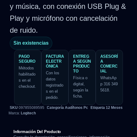
y música, con conexión USB Plug &
Play y micrófono con cancelación
de ruido.
Sin existencias
PAGO
FACTURA
ENTREG
ASESORÍ
SEGURO
ELECTR
A SEGÚN
A
ÓNICA
PRODUC
COMERC
Métodos
TO
IAL
Con los
habilitado
Física o
WhatsAp
datos
s en el
digital,
p 316 349
registrado
checkout.
según la
5618.
s en el
ficha.
pedido.
SKU
097855089595
Categoría
Audífonos Pc
Etiqueta
12 Meses
Marca:
Logitech
Información Del Producto