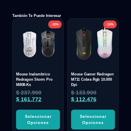
También Te Puede Interesar
-32%
-16%
Mouse Inalambrico
Mouse Gamer Redragon
Redragon Storm Pro
M711 Cobra Rgb 10.000
M808-Ks
Dpi
$
237.900
$
133.900
$
161.772
$
112.476
Seleccionar
Seleccionar
Opciones
Opciones