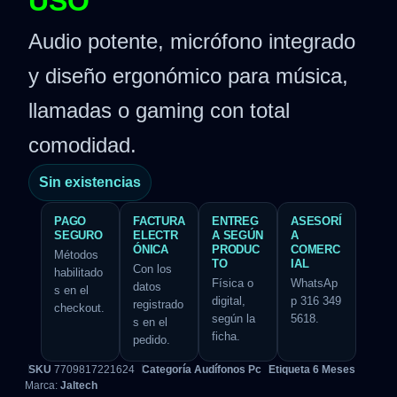
USO
Audio potente, micrófono integrado
y diseño ergonómico para música,
llamadas o gaming con total
comodidad.
Sin existencias
PAGO
FACTURA
ENTREG
ASESORÍ
SEGURO
ELECTR
A SEGÚN
A
ÓNICA
PRODUC
COMERC
Métodos
TO
IAL
Con los
habilitado
Física o
WhatsAp
datos
s en el
digital,
p 316 349
registrado
checkout.
según la
5618.
s en el
ficha.
pedido.
SKU
7709817221624
Categoría
Audífonos Pc
Etiqueta
6 Meses
Marca:
Jaltech