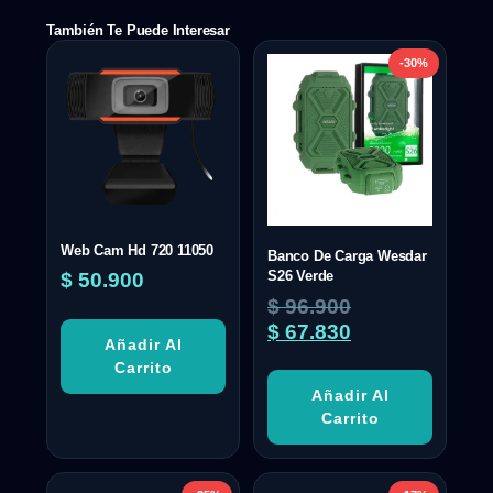
También Te Puede Interesar
-30%
Web Cam Hd 720 11050
Banco De Carga Wesdar
S26 Verde
$
50.900
$
96.900
$
67.830
Añadir Al
Carrito
Añadir Al
Carrito