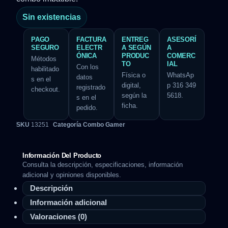
Sin existencias
PAGO
FACTURA
ENTREG
ASESORÍ
SEGURO
ELECTR
A SEGÚN
A
ÓNICA
PRODUC
COMERC
Métodos
TO
IAL
Con los
habilitado
Física o
WhatsAp
datos
s en el
digital,
p 316 349
registrado
checkout.
según la
5618.
s en el
ficha.
pedido.
SKU
13251
Categoría
Combo Gamer
Información Del Producto
Consulta la descripción, especificaciones, información
adicional y opiniones disponibles.
Descripción
Información adicional
Valoraciones (0)