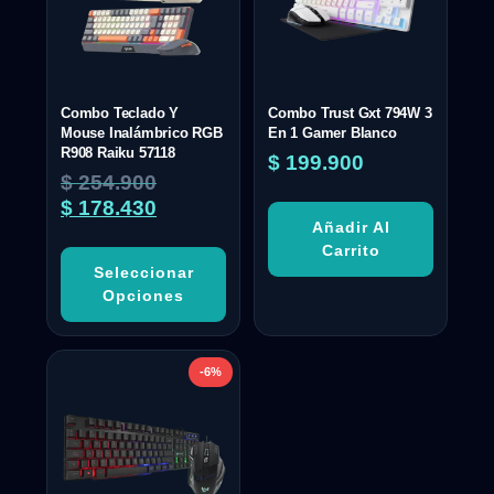
Combo Teclado Y
Combo Trust Gxt 794W 3
Mouse Inalámbrico RGB
En 1 Gamer Blanco
R908 Raiku 57118
$
199.900
$
254.900
$
178.430
Añadir Al
Carrito
Seleccionar
Opciones
-6%