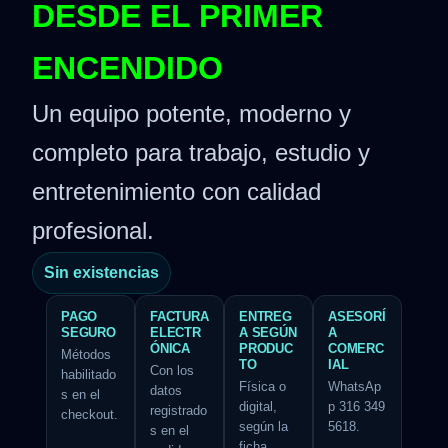
DESDE EL PRIMER
ENCENDIDO
Un equipo potente, moderno y
completo para trabajo, estudio y
entretenimiento con calidad
profesional.
Sin existencias
PAGO
FACTURA
ENTREG
ASESORÍ
SEGURO
ELECTR
A SEGÚN
A
ÓNICA
PRODUC
COMERC
Métodos
TO
IAL
Con los
habilitado
Física o
WhatsAp
datos
s en el
digital,
p 316 349
registrado
checkout.
según la
5618.
s en el
ficha.