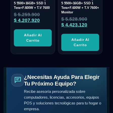
5 5500+16GB+ SSD 1
5 5500+16GB+ SSD 1
Tera+F.600W + T.V 7600
Tera+F.600W + T.V 7600+
Monitor
$
5.259.900
$
5.528.900
$
4.207.920
$
4.423.120
Añadir Al
Añadir Al
Carrito
Carrito
¿Necesitas Ayuda Para Elegir
Tu Próximo Equipo?
Recibe asesoría personalizada sobre
computadores, licencias, accesorios, equipos
POS y soluciones tecnológicas para tu hogar o
empresa.